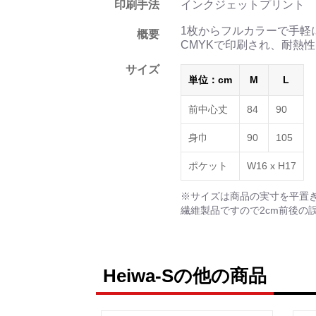
印刷手法
インクジェットプリント
1枚からフルカラーで手軽
概要
CMYKで印刷され、耐熱
サイズ
単位：cm
M
L
前中心丈
84
90
身巾
90
105
ポケット
W16 х H17
※サイズは商品の実寸を平置
繊維製品ですので2cm前後の
Heiwa-Sの他の商品