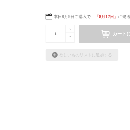
本日
8月9日
ご購入で、
「
8月12日
」
に発
カート
欲しいものリストに追加する