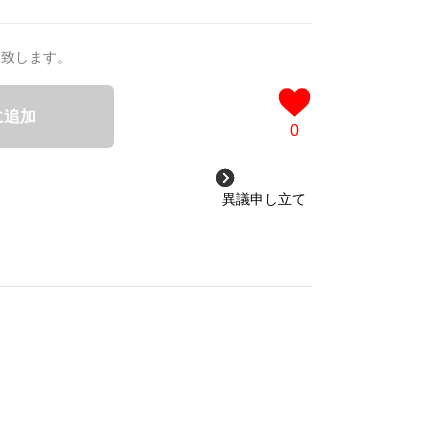
送致します。
に追加
0
異議申し立て