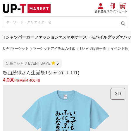
会員登録
ログイン
カート
Tシャツ
パーカー
ファッション
スマホケース・モバイルグッズ
バ
UP-Tマーケット
マーケットアイテムの検索
Tシャツ販売一覧
イベント販
定番Ｔシャツ EVENT SAME
5
板山紗織さん生誕祭Tシャツ(LT-T11)
4,000
円(税込4,400円)
3D