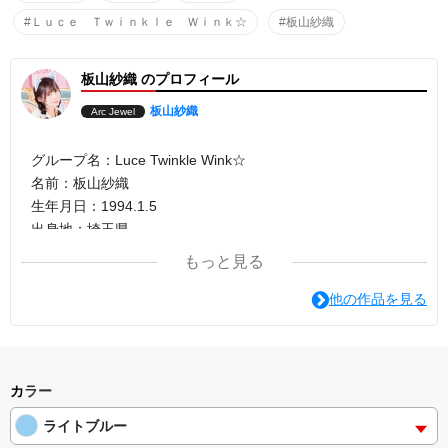
#Ｌｕｃｅ Ｔｗｉｎｋｌｅ Ｗｉｎｋ☆
#板山紗織
板山紗織 のプロフィール
板山紗織
Arc Jewel
グループ名：Luce Twinkle Wink☆
名前：板山紗織
生年月日：1994.1.5
出身地：埼玉県
血液型：O型
もっと見る
身長：154cm
他の作品を見る
カラー
ライトブルー