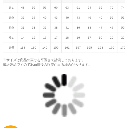
身丈
48
52
56
60
63
61
64
66
70
74
身巾
35
37
40
43
46
43
46
49
52
55
肩巾
31
33
35
38
41
36
38
44
47
50
袖丈
14
15
16
17
18
16
17
19
20
22
身長
118
130
140
150
161
157
165
163
170
179
※サイズは商品の実寸を平置きで計測しております。
繊維製品ですので2cm前後の誤差が出る場合があります。