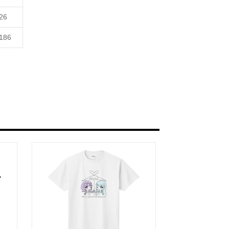
26
186