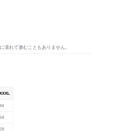
水に濡れて滲むこともありません。
XXXL
84
64
59