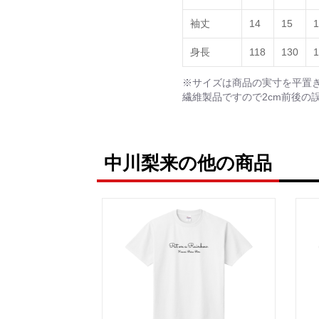
袖丈
14
15
1
身長
118
130
1
※サイズは商品の実寸を平置
繊維製品ですので2cm前後の
中川梨来の他の商品