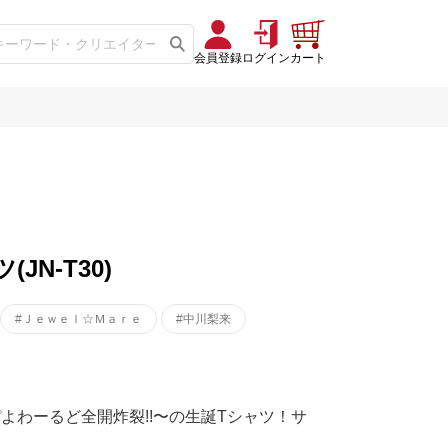
会員登録
ログイン
カート
N-T30)
#Ｊｅｗｅｌ☆Ｍａｒｅ
#中川梨来
ぴよわーるど全開炸裂!!〜の生誕Tシャツ！サ
lly果たしてなんて書いてるのか！？"