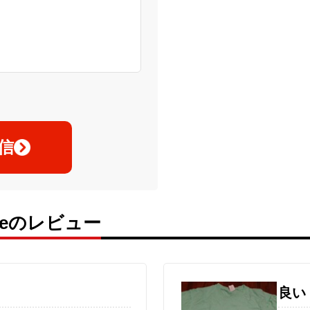
信
ameのレビュー
良い