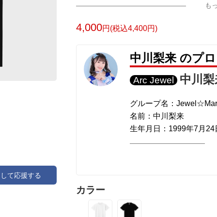
も
4,000
円(税込4,400円)
中川梨来 のプ
中川梨
Arc Jewel
グループ名：Jewel☆Mar
名前：中川梨来
生年月日：1999年7月24
出身地：北海道
血液型：AB型
身長：151cm
アして応援する
カラー