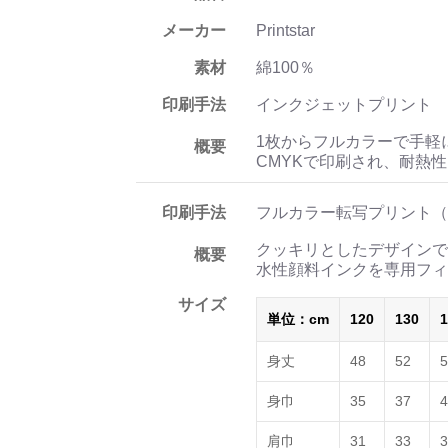
メーカー
Printstar
素材
綿100％
印刷手法
インクジェットプリント
1枚からフルカラーで手軽
概要
CMYKで印刷され、耐熱
印刷手法
フルカラー転写プリント（
クッキリとしたデザインで
概要
水性顔料インクを専用フィ
サイズ
単位：cm
120
130
1
身丈
48
52
5
身巾
35
37
4
肩巾
31
33
3