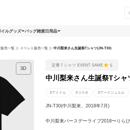
バイルグッズ
バッグ
雑貨日用品
ツ販売一覧
イベント販売一覧
中川梨来さん生誕祭Tシャツ(JN-T30)
定番Ｔシャツ EVENT SAME
5
3D
中川梨来さん生誕祭Tシャツ(J
#アイドル
#コラボ
#アークジュエル
JN-T30(中川梨来、2018年7月)
中川梨来バースデーライブ2018〜りら
ブタイトルのLira is actually a si