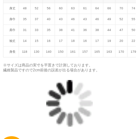
身丈
48
52
56
60
63
61
64
66
70
74
身巾
35
37
40
43
46
43
46
49
52
55
肩巾
31
33
35
38
41
36
38
44
47
50
袖丈
14
15
16
17
18
16
17
19
20
22
身長
118
130
140
150
161
157
165
163
170
179
※サイズは商品の実寸を平置きで計測しております。
繊維製品ですので2cm前後の誤差が出る場合があります。