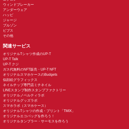
ウィンドブレーカー
アンダーウェア
ハッピ
ジャージ
ブルゾン
ビブス
その他
関連サービス
オリジナルTシャツ作成のUP-T
UP-T Talk
UP-T クジ
ガス代無料のNFT販売・UP-T NFT
オリジナルスマホケースのBudgets
似顔絵グラフィックス
ネイルチップ専門店ミチネイル
LINEスタンプ制作スタンプファクトリー
オリジナルノベルティラボ
オリジナルグッズラボ
スマホラボ（スマホケース）
オリジナルTシャツの作成・プリント「TMIX」
オリジナルエコバッグを作ろう！
オリジナルタンブラー・サーモスを作ろう