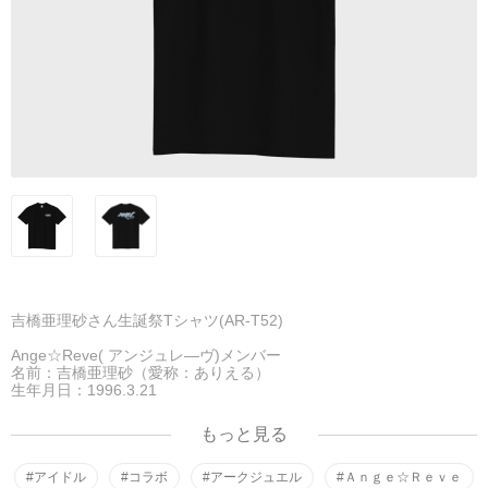
吉橋亜理砂さん生誕祭Tシャツ(AR-T52)
Ange☆Reve( アンジュレ―ヴ)メンバー
名前：吉橋亜理砂（愛称：ありえる）
生年月日：1996.3.21
出身地：埼玉県
血液型：O型
もっと見る
身長：150cm
#アイドル
#コラボ
#アークジュエル
#Ａｎｇｅ☆Ｒｅｖｅ