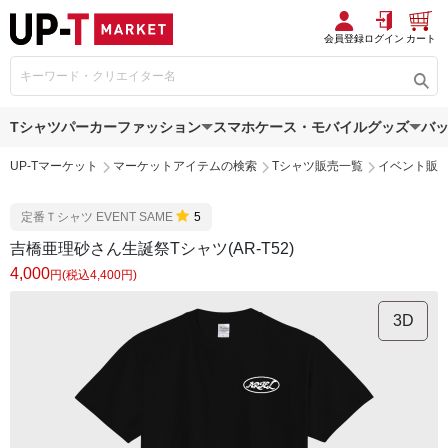
会員登録
ログイン
カート
Tシャツ
パーカー
ファッション
スマホケース・モバイルグッズ
バ
UP-Tマーケット
マーケットアイテムの検索
Tシャツ販売一覧
イベント販
定番Ｔシャツ EVENT SAME
5
吉橋亜理砂さん生誕祭Tシャツ(AR-T52)
4,000
円(税込4,400円)
3D