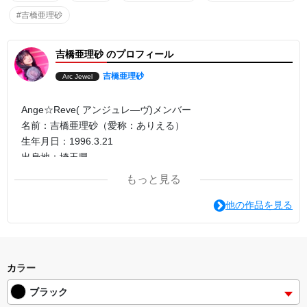
#吉橋亜理砂
吉橋亜理砂 のプロフィール
吉橋亜理砂
Arc Jewel
Ange☆Reve( アンジュレ―ヴ)メンバー
名前：吉橋亜理砂（愛称：ありえる）
生年月日：1996.3.21
出身地：埼玉県
血液型：O型
もっと見る
身長：150cm
他の作品を見る
カラー
ブラック