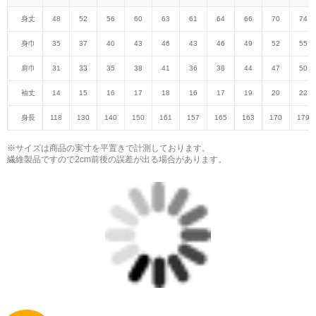
身丈
48
52
56
60
63
61
64
66
70
74
身巾
35
37
40
43
46
43
46
49
52
55
肩巾
31
33
35
38
41
36
38
44
47
50
袖丈
14
15
16
17
18
16
17
19
20
22
身長
118
130
140
150
161
157
165
163
170
179
※サイズは商品の実寸を平置きで計測しております。
繊維製品ですので2cm前後の誤差が出る場合があります。