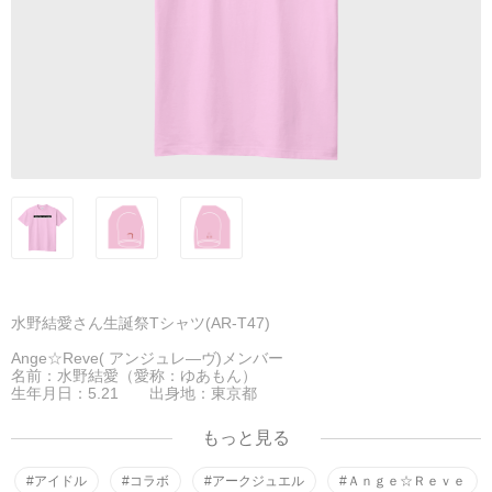
水野結愛さん生誕祭Tシャツ(AR-T47)
Ange☆Reve( アンジュレ―ヴ)メンバー
名前：水野結愛（愛称：ゆあもん）
生年月日：5.21 出身地：東京都
血液型：AB型
身長：162cm
もっと見る
#アイドル
#コラボ
#アークジュエル
#Ａｎｇｅ☆Ｒｅｖｅ