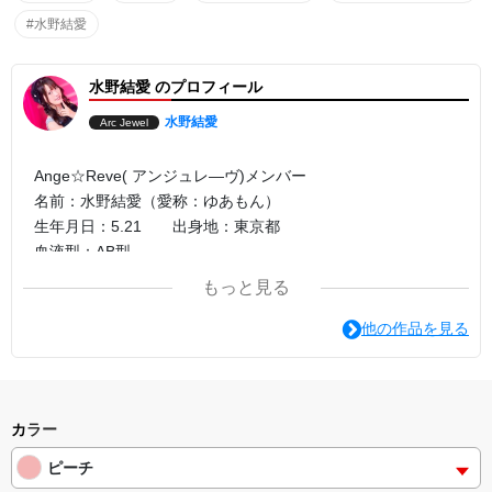
#水野結愛
水野結愛 のプロフィール
水野結愛
Arc Jewel
Ange☆Reve( アンジュレ―ヴ)メンバー
名前：水野結愛（愛称：ゆあもん）
生年月日：5.21 出身地：東京都
血液型：AB型
身長：162cm
もっと見る
他の作品を見る
カラー
ピーチ