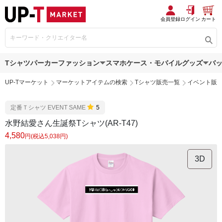
会員登録
ログイン
カート
Tシャツ
パーカー
ファッション
スマホケース・モバイルグッズ
バ
UP-Tマーケット
マーケットアイテムの検索
Tシャツ販売一覧
イベント販
定番Ｔシャツ EVENT SAME
5
水野結愛さん生誕祭Tシャツ(AR-T47)
4,580
円(税込5,038円)
3D