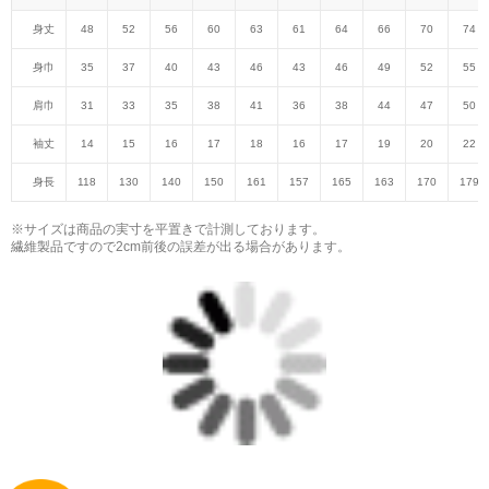
身丈
48
52
56
60
63
61
64
66
70
74
身巾
35
37
40
43
46
43
46
49
52
55
肩巾
31
33
35
38
41
36
38
44
47
50
袖丈
14
15
16
17
18
16
17
19
20
22
身長
118
130
140
150
161
157
165
163
170
179
※サイズは商品の実寸を平置きで計測しております。
繊維製品ですので2cm前後の誤差が出る場合があります。