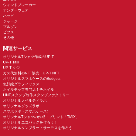
ウィンドブレーカー
アンダーウェア
ハッピ
ジャージ
ブルゾン
ビブス
その他
関連サービス
オリジナルTシャツ作成のUP-T
UP-T Talk
UP-T クジ
ガス代無料のNFT販売・UP-T NFT
オリジナルスマホケースのBudgets
似顔絵グラフィックス
ネイルチップ専門店ミチネイル
LINEスタンプ制作スタンプファクトリー
オリジナルノベルティラボ
オリジナルグッズラボ
スマホラボ（スマホケース）
オリジナルTシャツの作成・プリント「TMIX」
オリジナルエコバッグを作ろう！
オリジナルタンブラー・サーモスを作ろう