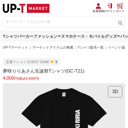
会員登録
ログイン
カート
Tシャツ
パーカー
ファッション
スマホケース・モバイルグッズ
バ
UP-Tマーケット
マーケットアイテムの検索
Tシャツ販売一覧
イベント販
定番Ｔシャツ EVENT SAME
5
夢咲りりあさん生誕祭Tシャツ(GC-T21)
4,000
円(税込4,400円)
3D