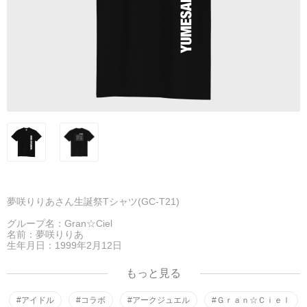
夢咲りりあさん生誕祭Tシャツ(GC-T21)
グループ名：Gran☆Ciel
名前：夢咲りりあ
生年月日：1999年2月12日
出身地：千葉県
血液型：AB型
もっと見る
身長：162
#アイドル
#コラボ
#アークジュエル
#Ｇｒａｎ☆Ｃｉｅｌ