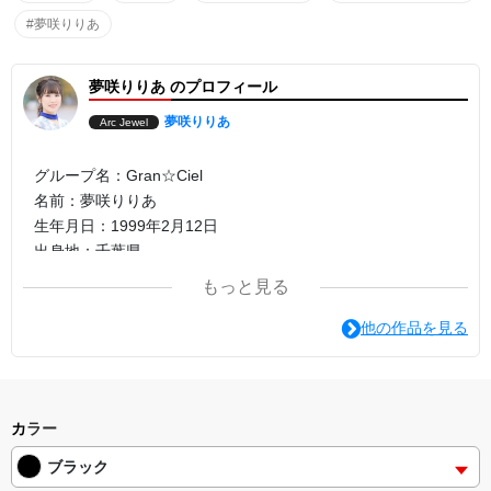
#夢咲りりあ
夢咲りりあ のプロフィール
夢咲りりあ
Arc Jewel
グループ名：Gran☆Ciel
名前：夢咲りりあ
生年月日：1999年2月12日
出身地：千葉県
血液型：AB型
もっと見る
身長：162㎝
他の作品を見る
カラー
ブラック