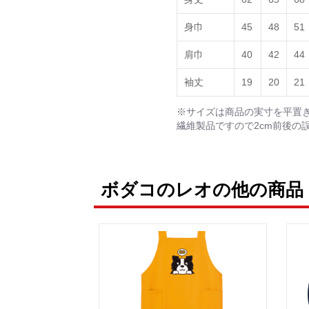
身巾
45
48
51
肩巾
40
42
44
袖丈
19
20
21
※サイズは商品の実寸を平置
繊維製品ですので2cm前後の
ボダコのレオの他の商品