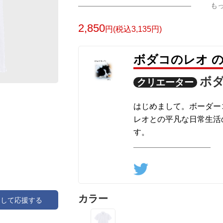
も
2,850
円(税込3,135円)
ボダコのレオ 
ボ
クリエーター
はじめまして。ボーダー
レオとの平凡な日常生活
す。
よろしくおねがいします(◍
カラー
アして応援する