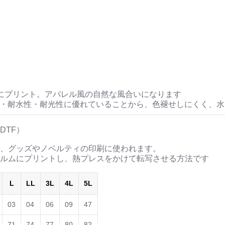
にプリント。アパレル風の自然な風合いになります
性・耐水性・耐光性に優れていることから、色褪せしにくく、
DTF）
、グッズやノベルティの印刷に使われます。
ルムにプリントし、熱プレスをかけて転写させる方法です
L
LL
3L
4L
5L
03
04
06
09
47
71
74
77
80
82