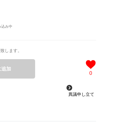
送致します。
に追加
0
異議申し立て