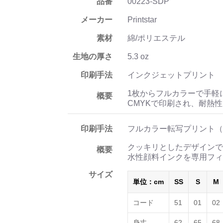
品番
00223-SDP
メーカー
Printstar
素材
綿/ポリエステル
生地の厚さ
5.3 oz
印刷手法
インクジェットプリント
1枚からフルカラーで手軽
概要
CMYKで印刷され、耐熱
印刷手法
フルカラー転写プリント（
クッキリとしたデザインで
概要
水性顔料インクを専用フィ
サイズ
単位：cm
SS
S
M
コード
51
01
02
身丈
62
65
68