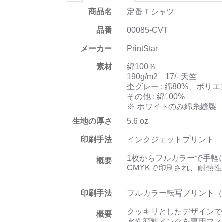
商品名
定番Ｔシャツ
品番
00085-CVT
メーカー
PrintStar
素材
綿100％
190g/m2 17/- 天竺
杢グレー : 綿80%、ポリエ
その他 : 綿100%
※ ホワイトのみ綿糸縫製
生地の厚さ
5.6 oz
印刷手法
インクジェットプリント
1枚からフルカラーで手軽
概要
CMYKで印刷され、耐熱
印刷手法
フルカラー転写プリント（
クッキリとしたデザインで
概要
水性顔料インクを専用フィ