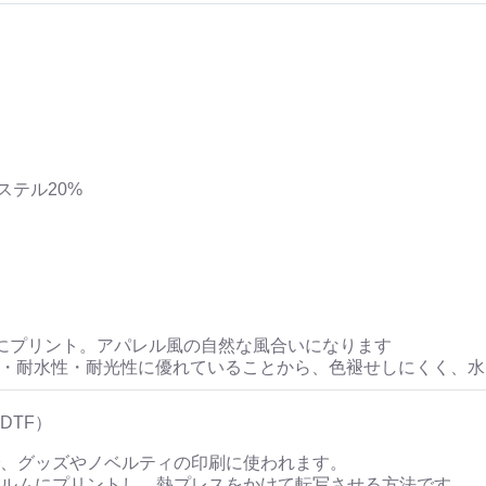
ステル20%
にプリント。アパレル風の自然な風合いになります
性・耐水性・耐光性に優れていることから、色褪せしにくく、
DTF）
、グッズやノベルティの印刷に使われます。
ルムにプリントし、熱プレスをかけて転写させる方法です