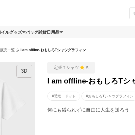
バイルグッズ
バッグ
雑貨日用品
ツ販売一覧
I am offline-おもしろTシャツグラフィン
定番Ｔシャツ
5
3D
I am offline-おもし
#恐竜 ドット
#おもしろTシャツグラフィン
何にも縛られずに自由に人生を送ろう