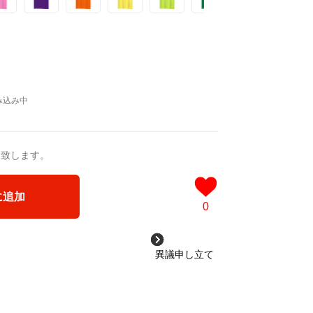
送致します。
に追加
0
異議申し立て