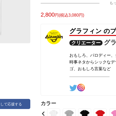
も
2,800
円(税込3,080円)
グラフィン の
グ
クリエーター
おもしろ、パロディー、
時事ネタからシックなデ
ゴ、おもしろ言葉など
様々なデザインを制作し
カラー
アして応援する