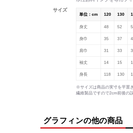
サイズ
単位：cm
120
130
1
身丈
48
52
5
身巾
35
37
4
肩巾
31
33
3
袖丈
14
15
1
身長
118
130
1
※サイズは商品の実寸を平置
繊維製品ですので2cm前後の
グラフィンの他の商品