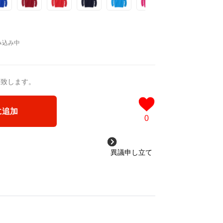
送致します。
に追加
0
異議申し立て