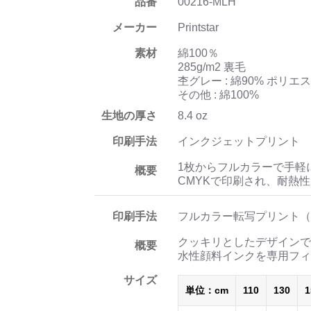
品番
00216-MLH
メーカー
Printstar
素材
綿100％
285g/m2 裏毛
杢グレー : 綿90% ポリエ
その他 : 綿100%
生地の厚さ
8.4 oz
印刷手法
インクジェットプリント
1枚からフルカラーで手軽
概要
CMYKで印刷され、耐熱
印刷手法
フルカラー転写プリント（
クッキリとしたデザインで
概要
水性顔料インクを専用フィ
サイズ
単位：cm
110
130
1