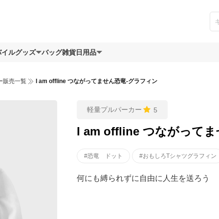
バイルグッズ
バッグ
雑貨日用品
ー販売一覧
I am offline つながってません恐竜-グラフィン
軽量プルパーカー
5
I am offline つなが
#恐竜 ドット
#おもしろTシャツグラフィン
何にも縛られずに自由に人生を送ろう