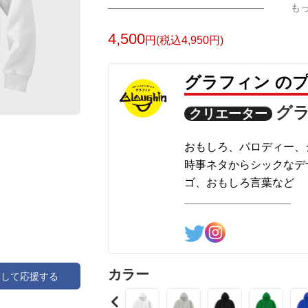
も
4,500
円(税込4,950円)
グラフィン の
グ
クリエーター
おもしろ、パロディー、
時事ネタからシックなデ
ゴ、おもしろ言葉など
様々なデザインを制作し
カラー
アして応援する