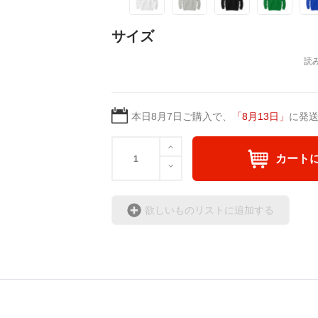
サイズ
本日
8月7日
ご購入で、
「
8月13日
」
に発
カート
欲しいものリストに追加する