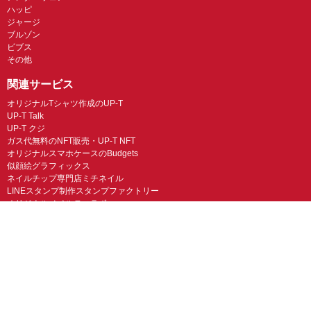
ハッピ
ジャージ
ブルゾン
ビブス
その他
関連サービス
オリジナルTシャツ作成のUP-T
UP-T Talk
UP-T クジ
ガス代無料のNFT販売・UP-T NFT
オリジナルスマホケースのBudgets
似顔絵グラフィックス
ネイルチップ専門店ミチネイル
LINEスタンプ制作スタンプファクトリー
オリジナルノベルティラボ
オリジナルグッズラボ
スマホラボ（スマホケース）
オリジナルTシャツの作成・プリント「TMIX」
オリジナルエコバッグを作ろう！
オリジナルタンブラー・サーモスを作ろう