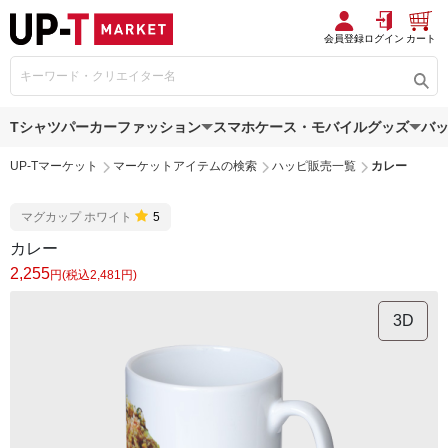
会員登録
ログイン
カート
Tシャツ
パーカー
ファッション
スマホケース・モバイルグッズ
バ
UP-Tマーケット
マーケットアイテムの検索
ハッピ販売一覧
カレー
マグカップ ホワイト
5
カレー
2,255
円(税込2,481円)
3D