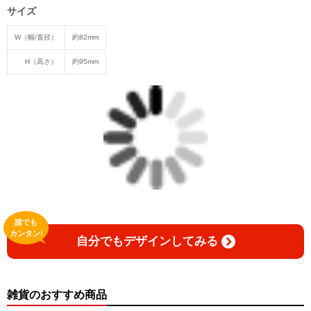
サイズ
W（幅/直径）
約82mm
H（高さ）
約95mm
誰でも
カンタン!
自分でもデザインしてみる
雑貨のおすすめ商品