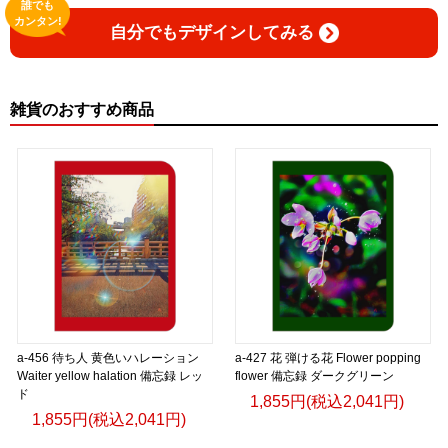
誰でも
カンタン!
自分でもデザインしてみる
雑貨のおすすめ商品
a-456 待ち人 黄色いハレーション
a-427 花 弾ける花 Flower popping
Waiter yellow halation 備忘録 レッ
flower 備忘録 ダークグリーン
ド
1,855円(税込2,041円)
1,855円(税込2,041円)