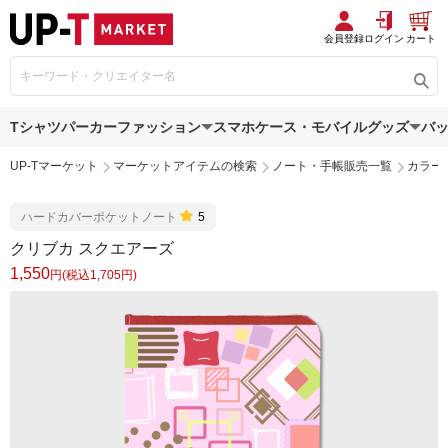
会員登録
ログイン
カート
Tシャツ
パーカー
ファッション
スマホケース・モバイルグッズ
バ
UP-Tマーケット
マーケットアイテムの検索
ノート・手帳販売一覧
カラー
ハードカバーポケットノート
5
クリブカ スクエアーズ
1,550
円(税込1,705円)