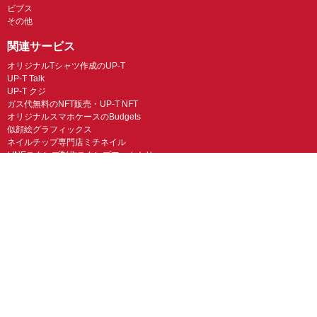
ビブス
その他
関連サービス
オリジナルTシャツ作成のUP-T
UP-T Talk
UP-T クジ
ガス代無料のNFT販売・UP-T NFT
オリジナルスマホケースのBudgets
似顔絵グラフィックス
ネイルチップ専門店ミチネイル
LINEスタンプ制作スタンプファクトリー
オリジナルノベルティラボ
オリジナルグッズラボ
スマホラボ（スマホケース）
オリジナルTシャツの作成・プリント「TMIX」
オリジナルエコバッグを作ろう！
オリジナルタンブラー・サーモスを作ろう
© UP-T 丸井織物株式会社 All Rights Reserved.