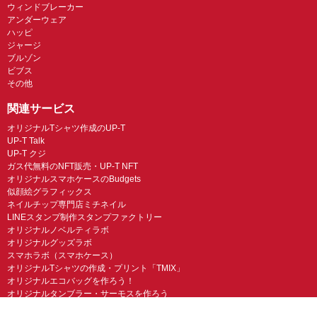
ウィンドブレーカー
アンダーウェア
ハッピ
ジャージ
ブルゾン
ビブス
その他
関連サービス
オリジナルTシャツ作成のUP-T
UP-T Talk
UP-T クジ
ガス代無料のNFT販売・UP-T NFT
オリジナルスマホケースのBudgets
似顔絵グラフィックス
ネイルチップ専門店ミチネイル
LINEスタンプ制作スタンプファクトリー
オリジナルノベルティラボ
オリジナルグッズラボ
スマホラボ（スマホケース）
オリジナルTシャツの作成・プリント「TMIX」
オリジナルエコバッグを作ろう！
オリジナルタンブラー・サーモスを作ろう