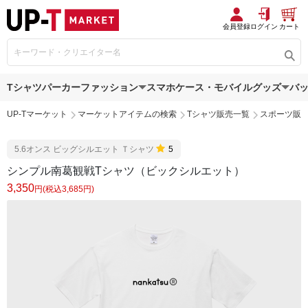
会員登録
ログイン
カート
Tシャツ
パーカー
ファッション
スマホケース・モバイルグッズ
バ
UP-Tマーケット
マーケットアイテムの検索
Tシャツ販売一覧
スポーツ販
5.6オンス ビッグシルエット Ｔシャツ
5
シンプル南葛観戦Tシャツ（ビックシルエット）
3,350
円(税込3,685円)