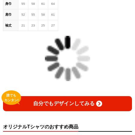
身巾
55
58
61
64
肩巾
52
55
58
61
袖丈
21
23
25
27
誰でも
カンタン!
自分でもデザインしてみる
オリジナルTシャツのおすすめ商品