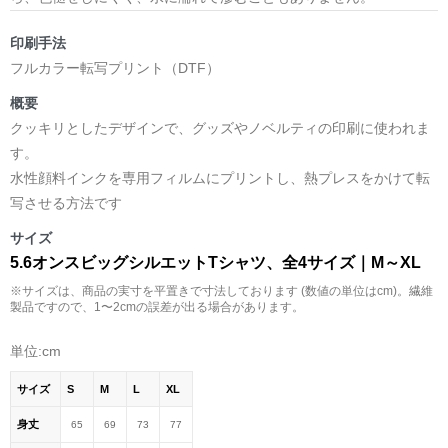
印刷手法
フルカラー転写プリント（DTF）
概要
クッキリとしたデザインで、グッズやノベルティの印刷に使われま
す。
水性顔料インクを専用フィルムにプリントし、熱プレスをかけて転
写させる方法です
サイズ
5.6オンスビッグシルエットTシャツ、全4サイズ｜M～XL
※サイズは、商品の実寸を平置きで寸法しております (数値の単位はcm)。繊維
製品ですので、1〜2cmの誤差が出る場合があります。
単位:cm
サイズ
S
M
L
XL
身丈
65
69
73
77