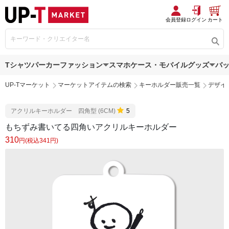
会員登録
ログイン
カート
Tシャツ
パーカー
ファッション
スマホケース・モバイルグッズ
バ
UP-Tマーケット
マーケットアイテムの検索
キーホルダー販売一覧
デザイ
アクリルキーホルダー 四角型 (6CM)
5
もちずみ書いてる四角いアクリルキーホルダー
310
円(税込341円)