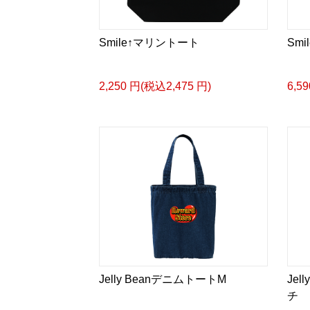
Smile↑マリントート
Sm
2,250 円(税込2,475 円)
6,5
Jelly BeanデニムトートM
Je
チ