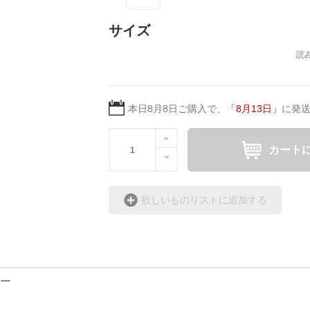
サイズ
本日
8月8日
ご購入で、
「
8月13日
」
に発
カート
欲しいものリストに追加する
カー