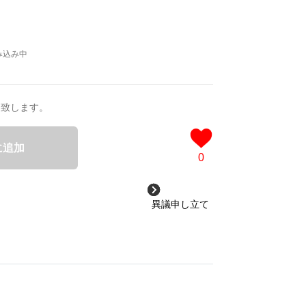
送致します。
に追加
0
異議申し立て