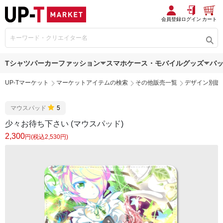
会員登録
ログイン
カート
Tシャツ
パーカー
ファッション
スマホケース・モバイルグッズ
バ
UP-Tマーケット
マーケットアイテムの検索
その他販売一覧
デザイン別販
マウスパッド
5
少々お待ち下さい (マウスパッド)
2,300
円(税込2,530円)