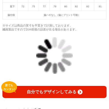
股下
72
75
77
78
80
82
82
81
脇仕様
脇ハギなし（脇にプリント可能）
※サイズは商品の実寸を平置きで計測しております。
繊維製品ですので2cm前後の誤差が出る場合があります。
誰でも
カンタン!
自分でもデザインしてみる