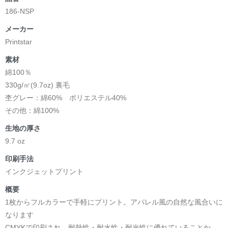
186-NSP
メーカー
Printstar
素材
綿100％
330g/㎡(9.7oz) 裏毛
杢グレー：綿60% ポリエステル40%
その他：綿100%
生地の厚さ
9.7 oz
印刷手法
インクジェットプリント
概要
1枚からフルカラーで手軽にプリント。アパレル風の自然な風合いに
なります
CMYKで印刷され、耐熱性・耐水性・耐光性に優れていることか