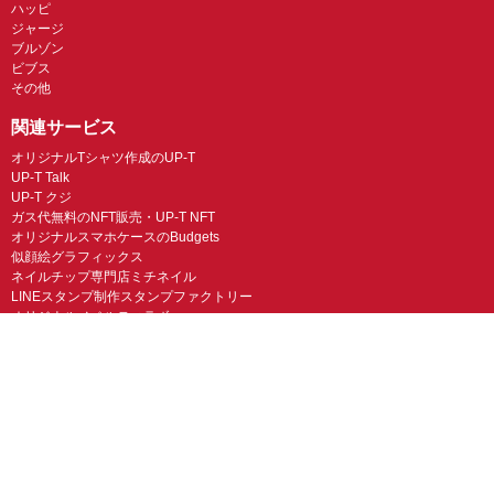
ハッピ
ジャージ
ブルゾン
ビブス
その他
関連サービス
オリジナルTシャツ作成のUP-T
UP-T Talk
UP-T クジ
ガス代無料のNFT販売・UP-T NFT
オリジナルスマホケースのBudgets
似顔絵グラフィックス
ネイルチップ専門店ミチネイル
LINEスタンプ制作スタンプファクトリー
オリジナルノベルティラボ
オリジナルグッズラボ
スマホラボ（スマホケース）
オリジナルTシャツの作成・プリント「TMIX」
オリジナルエコバッグを作ろう！
オリジナルタンブラー・サーモスを作ろう