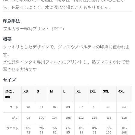
ら、色褪せしにくく、水に濡れて滲むこともありません。
印刷手法
フルカラー転写プリント（DTF）
概要
クッキリとしたデザインで、グッズやノベルティの印刷に使われま
す。
水性顔料インクを専用フィルムにプリントし、熱プレスをかけて転
写させる方法です
サイズ
単位：
XS
S
M
L
XL
2XL
3XL
4XL
cm
コード
98
01
02
03
07
45
46
64
総丈
98
100
104
108
112
114
116
116
ウエスト
64-
70-
74-
77-
80-
83-
88-
86-
72
78
82
85
88
91
100
108