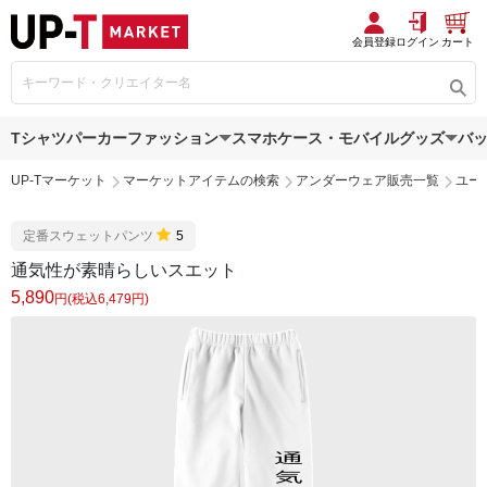
会員登録
ログイン
カート
Tシャツ
パーカー
ファッション
スマホケース・モバイルグッズ
バ
UP-Tマーケット
マーケットアイテムの検索
アンダーウェア販売一覧
ユー
定番スウェットパンツ
5
通気性が素晴らしいスエット
5,890
円(税込6,479円)