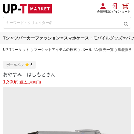
会員登録
ログイン
カート
Tシャツ
パーカー
ファッション
スマホケース・モバイルグッズ
バ
UP-Tマーケット
マーケットアイテムの検索
ボールペン販売一覧
動物販売
ボールペン
5
おやすみ はしもとさん
1,300
円(税込1,430円)