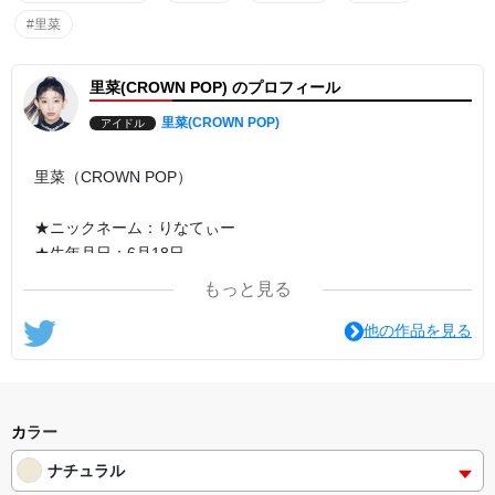
#里菜
里菜(CROWN POP) のプロフィール
里菜(CROWN POP)
アイドル
里菜（CROWN POP）
★ニックネーム：りなてぃー
★生年月日：6月18日
★出身地：東京都
もっと見る
★身長：166cm
★特技：ダンス、卓球、すぐに眠れること
他の作品を見る
★得意なダンスジャンル：ロックダンス
カラー
ナチュラル