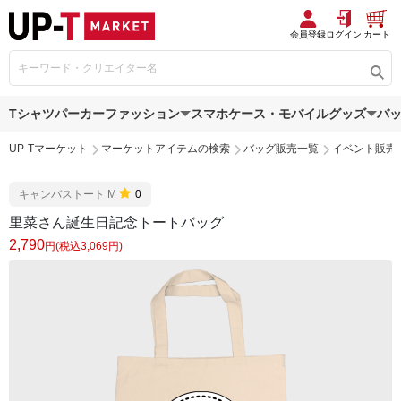
会員登録
ログイン
カート
Tシャツ
パーカー
ファッション
スマホケース・モバイルグッズ
バ
UP-Tマーケット
マーケットアイテムの検索
バッグ販売一覧
イベント販売
キャンバストート M
0
里菜さん誕生日記念トートバッグ
2,790
円(税込3,069円)