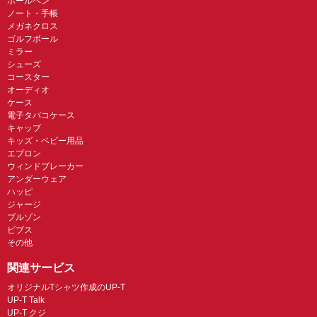
ボールペン
ノート・手帳
メガネクロス
ゴルフボール
ミラー
シューズ
コースター
オーディオ
ケース
電子タバコケース
キャップ
キッズ・ベビー用品
エプロン
ウィンドブレーカー
アンダーウェア
ハッピ
ジャージ
ブルゾン
ビブス
その他
関連サービス
オリジナルTシャツ作成のUP-T
UP-T Talk
UP-T クジ