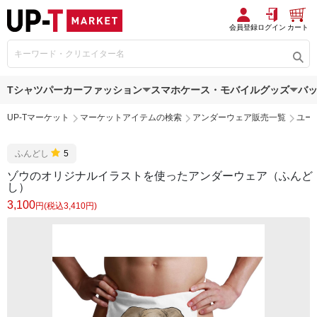
会員登録
ログイン
カート
Tシャツ
パーカー
ファッション
スマホケース・モバイルグッズ
バ
UP-Tマーケット
マーケットアイテムの検索
アンダーウェア販売一覧
ユー
ふんどし
5
ゾウのオリジナルイラストを使ったアンダーウェア（ふんど
し）
3,100
円(税込3,410円)