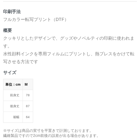
印刷手法
フルカラー転写プリント（DTF）
概要
クッキリとしたデザインで、グッズやノベルティの印刷に使われま
す。
水性顔料インクを専用フィルムにプリントし、熱プレスをかけて転
写させる方法です
サイズ
単位：cm
M
前身丈
78
後身丈
87
裾幅
64
※サイズは商品の実寸を平置きで計測しております。
繊維製品ですので2cm前後の誤差が出る場合があります。