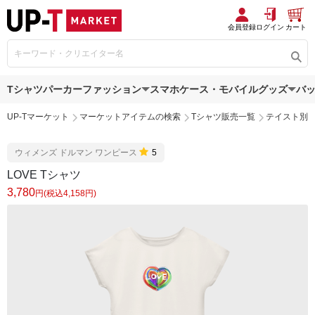
会員登録
ログイン
カート
Tシャツ
パーカー
ファッション
スマホケース・モバイルグッズ
バ
UP-Tマーケット
マーケットアイテムの検索
Tシャツ販売一覧
テイスト別
ウィメンズ ドルマン ワンピース
5
LOVE Tシャツ
3,780
円(税込4,158円)