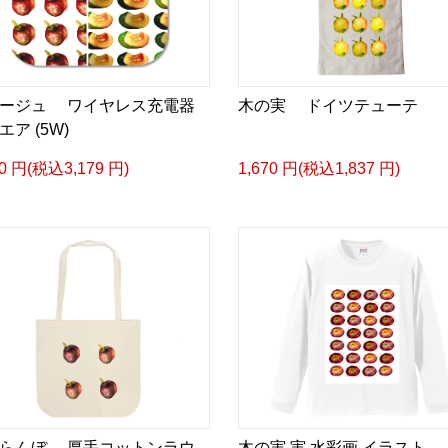
ージュ ワイヤレス充電器
木の実 ドイツテューテ
エア (5W)
90 円(税込3,179 円)
1,670 円(税込1,837 円)
らんぼ 厚手コットンラウ
木の実 実 水彩画 イラスト