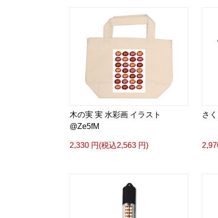
木の実 実 水彩画 イラスト
さく
@Ze5fM
2,330 円(税込2,563 円)
2,9