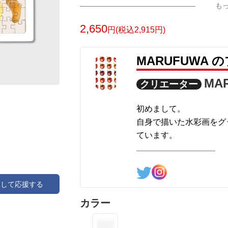
も
2,650
円(税込2,915円)
MARUFUWA
MA
クリエーター
初めまして。
自身で描いた水彩画をグ
ています。
Twitter：＠Ze5f
アして応援する
興味を持たれましたら、
カラー