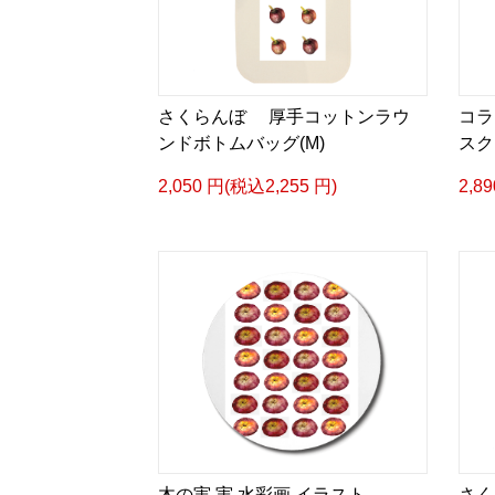
さくらんぼ 厚手コットンラウ
コラ
ンドボトムバッグ(M)
スク
2,050 円(税込2,255 円)
2,8
木の実 実 水彩画 イラスト
さく