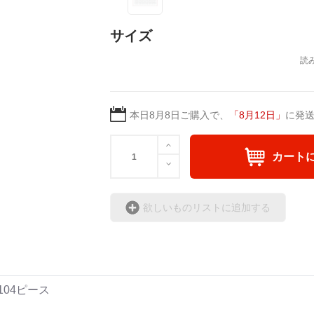
サイズ
本日
8月8日
ご購入で、
「
8月12日
」
に発
カート
欲しいものリストに追加する
104ピース