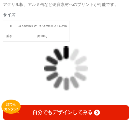
アクリル板、アルミ缶など硬質素材へのプリントが可能です。
サイズ
H
117.5mm x W：67.5mm x D：11mm
重さ
約106g
誰でも
カンタン!
自分でもデザインしてみる