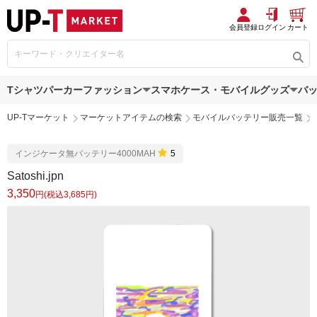
会員登録
ログイン
カート
Tシャツ
パーカー
ファッション
スマホケース・モバイルグッズ
バ
UP-Tマーケット
マーケットアイテムの検索
モバイルバッテリー販売一覧
インジケータ無バッテリー4000MAH
5
Satoshi.jpn
3,350
円(税込3,685円)