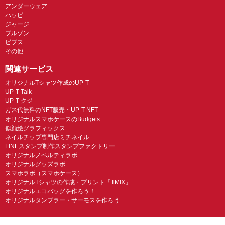
アンダーウェア
ハッピ
ジャージ
ブルゾン
ビブス
その他
関連サービス
オリジナルTシャツ作成のUP-T
UP-T Talk
UP-T クジ
ガス代無料のNFT販売・UP-T NFT
オリジナルスマホケースのBudgets
似顔絵グラフィックス
ネイルチップ専門店ミチネイル
LINEスタンプ制作スタンプファクトリー
オリジナルノベルティラボ
オリジナルグッズラボ
スマホラボ（スマホケース）
オリジナルTシャツの作成・プリント「TMIX」
オリジナルエコバッグを作ろう！
オリジナルタンブラー・サーモスを作ろう