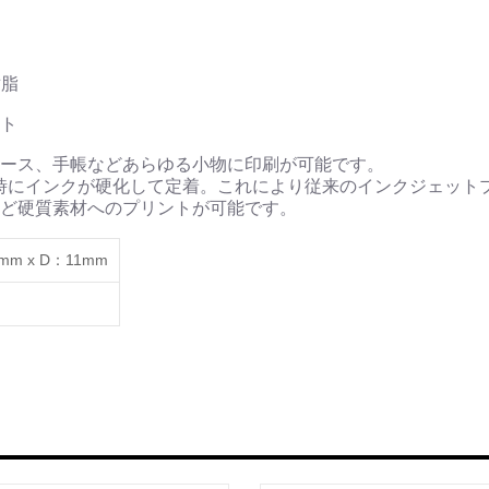
樹脂
ト
ース、手帳などあらゆる小物に印刷が可能です。
時にインクが硬化して定着。これにより従来のインクジェット
ど硬質素材へのプリントが可能です。
5mm x D：11mm