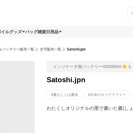
バイルグッズ
バッグ
雑貨日用品
ルバッテリー販売一覧
文字販売一覧
Satoshi.jpn
インジケータ無バッテリー4000MAH
5
Satoshi.jpn
#書もしくは書道
#日本のカリグラフィー
わたくしオリジナルの墨で書いた書(しょ