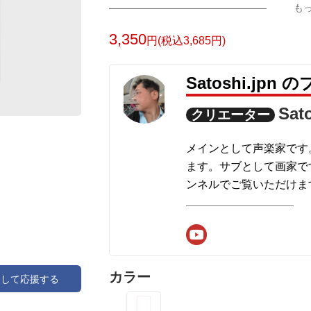
も
3,350
円(税込3,685円)
Satoshi.jp
Sat
クリエーター
メインとして声楽家です
ます。サブとして画家です
ンネルでご覧いただけま
カラー
アして応援する