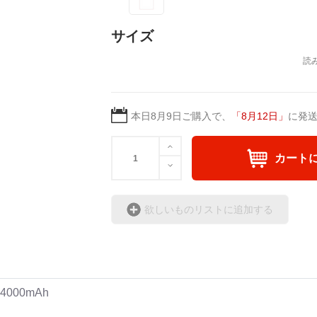
サイズ
本日
8月9日
ご購入で、
「
8月12日
」
に発
カート
欲しいものリストに追加する
000mAh