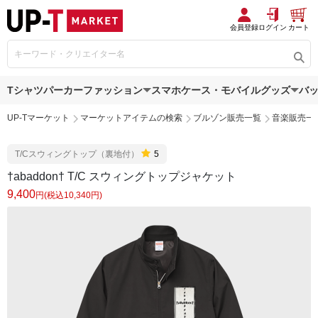
会員登録
ログイン
カート
Tシャツ
パーカー
ファッション
スマホケース・モバイルグッズ
バ
UP-Tマーケット
マーケットアイテムの検索
ブルゾン販売一覧
音楽販売一
T/Cスウィングトップ（裏地付）
5
†abaddon† T/C スウィングトップジャケット
9,400
円(税込10,340円)