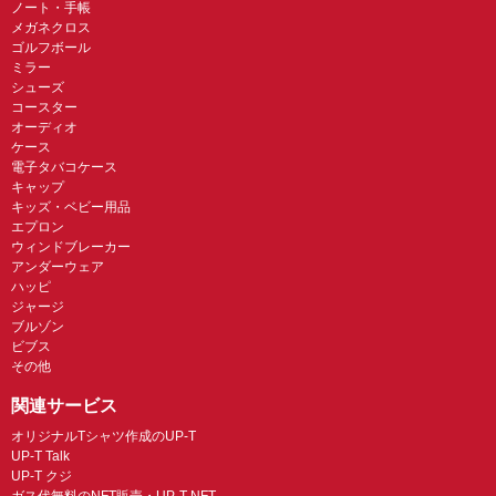
ノート・手帳
メガネクロス
ゴルフボール
ミラー
シューズ
コースター
オーディオ
ケース
電子タバコケース
キャップ
キッズ・ベビー用品
エプロン
ウィンドブレーカー
アンダーウェア
ハッピ
ジャージ
ブルゾン
ビブス
その他
関連サービス
オリジナルTシャツ作成のUP-T
UP-T Talk
UP-T クジ
ガス代無料のNFT販売・UP-T NFT