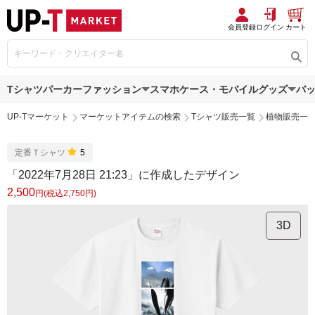
会員登録
ログイン
カート
Tシャツ
パーカー
ファッション
スマホケース・モバイルグッズ
バ
UP-Tマーケット
マーケットアイテムの検索
Tシャツ販売一覧
植物販売一
定番Ｔシャツ
5
「2022年7月28日 21:23」に作成したデザイン
2,500
円(税込2,750円)
3D