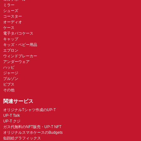
ミラー
シューズ
コースター
オーディオ
ケース
電子タバコケース
キャップ
キッズ・ベビー用品
エプロン
ウィンドブレーカー
アンダーウェア
ハッピ
ジャージ
ブルゾン
ビブス
その他
関連サービス
オリジナルTシャツ作成のUP-T
UP-T Talk
UP-T クジ
ガス代無料のNFT販売・UP-T NFT
オリジナルスマホケースのBudgets
似顔絵グラフィックス