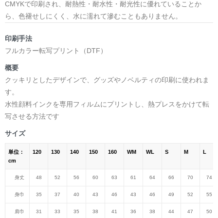
CMYKで印刷され、耐熱性・耐水性・耐光性に優れていることか
ら、色褪せしにくく、水に濡れて滲むこともありません。
印刷手法
フルカラー転写プリント（DTF）
概要
クッキリとしたデザインで、グッズやノベルティの印刷に使われま
す。
水性顔料インクを専用フィルムにプリントし、熱プレスをかけて転
写させる方法です
サイズ
単位：
120
130
140
150
160
WM
WL
S
M
L
cm
身丈
48
52
56
60
63
61
64
66
70
74
身巾
35
37
40
43
46
43
46
49
52
55
肩巾
31
33
35
38
41
36
38
44
47
50