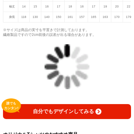
袖丈
14
15
16
17
18
16
17
19
20
22
身長
118
130
140
150
161
157
165
163
170
179
※サイズは商品の実寸を平置きで計測しております。
繊維製品ですので2cm前後の誤差が出る場合があります。
誰でも
カンタン!
自分でもデザインしてみる