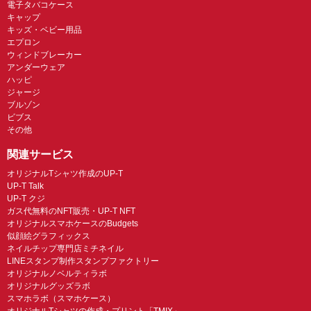
電子タバコケース
キャップ
キッズ・ベビー用品
エプロン
ウィンドブレーカー
アンダーウェア
ハッピ
ジャージ
ブルゾン
ビブス
その他
関連サービス
オリジナルTシャツ作成のUP-T
UP-T Talk
UP-T クジ
ガス代無料のNFT販売・UP-T NFT
オリジナルスマホケースのBudgets
似顔絵グラフィックス
ネイルチップ専門店ミチネイル
LINEスタンプ制作スタンプファクトリー
オリジナルノベルティラボ
オリジナルグッズラボ
スマホラボ（スマホケース）
オリジナルTシャツの作成・プリント「TMIX」