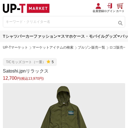
会員登録
ログイン
カート
Tシャツ
パーカー
ファッション
スマホケース・モバイルグッズ
バ
UP-Tマーケット
マーケットアイテムの検索
ブルゾン販売一覧
ロゴ販売一
T/Cモッズコート（一重）
5
Satoshi.jpnリラックス
12,700
円(税込13,970円)