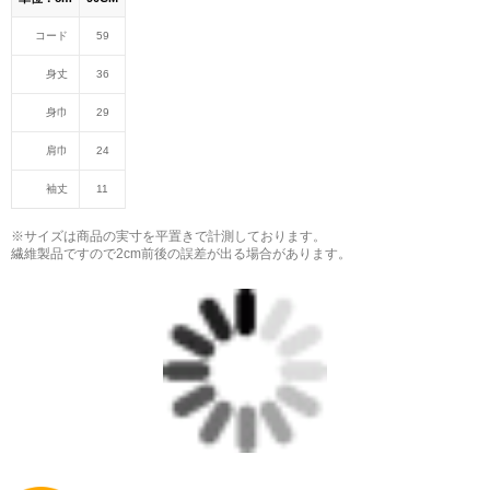
コード
59
身丈
36
身巾
29
肩巾
24
袖丈
11
※サイズは商品の実寸を平置きで計測しております。
繊維製品ですので2cm前後の誤差が出る場合があります。