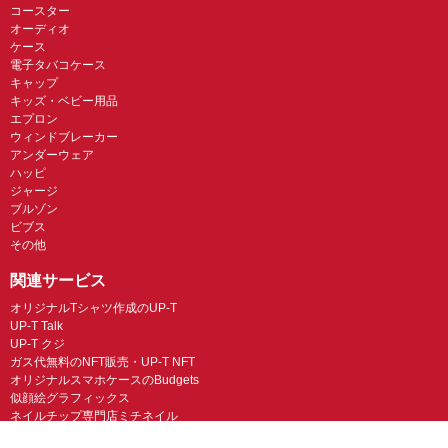
コースター
オーディオ
ケース
電子タバコケース
キャップ
キッズ・ベビー用品
エプロン
ウィンドブレーカー
アンダーウェア
ハッピ
ジャージ
ブルゾン
ビブス
その他
関連サービス
オリジナルTシャツ作成のUP-T
UP-T Talk
UP-T クジ
ガス代無料のNFT販売・UP-T NFT
オリジナルスマホケースのBudgets
似顔絵グラフィックス
ネイルチップ専門店ミチネイル
LINEスタンプ制作スタンプファクトリー