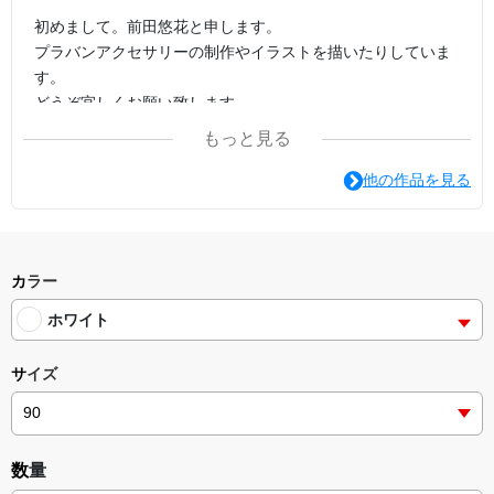
初めまして。前田悠花と申します。
プラバンアクセサリーの制作やイラストを描いたりしていま
す。
どうぞ宜しくお願い致します。
もっと見る
ホームページ https://lit.link/rainmakeryuukamaeda
他の作品を見る
⚠️当店のデザインを無断で模倣したパーツやアクセサリーが
出回っております。類似品、模倣品にはご注意下さいませ。
※掲載画像の無断転載、複製、デザインの無断使用を固く禁
カラー
じます。
ホワイト
サイズ
数量