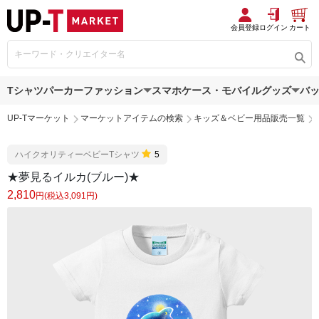
会員登録
ログイン
カート
Tシャツ
パーカー
ファッション
スマホケース・モバイルグッズ
バ
UP-Tマーケット
マーケットアイテムの検索
キッズ＆ベビー用品販売一覧
ハイクオリティーベビーTシャツ
5
★夢見るイルカ(ブルー)★
2,810
円(税込3,091円)