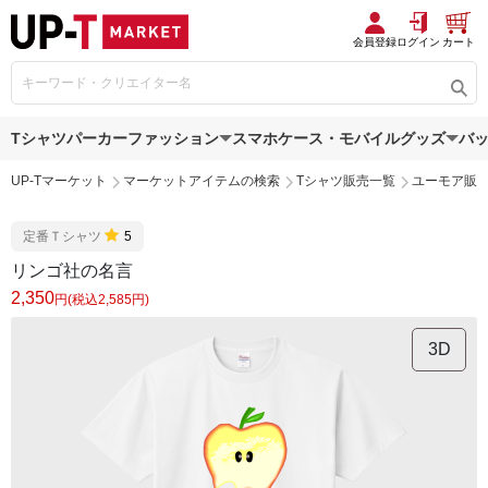
会員登録
ログイン
カート
Tシャツ
パーカー
ファッション
スマホケース・モバイルグッズ
バ
UP-Tマーケット
マーケットアイテムの検索
Tシャツ販売一覧
ユーモア販
定番Ｔシャツ
5
リンゴ社の名言
2,350
円(税込2,585円)
3D