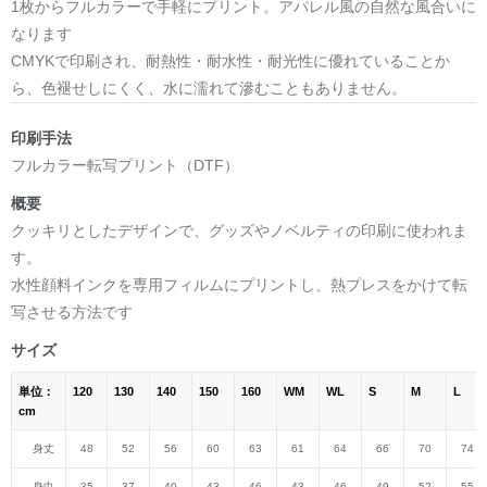
1枚からフルカラーで手軽にプリント。アパレル風の自然な風合いに
なります
CMYKで印刷され、耐熱性・耐水性・耐光性に優れていることか
ら、色褪せしにくく、水に濡れて滲むこともありません。
印刷手法
フルカラー転写プリント（DTF）
概要
クッキリとしたデザインで、グッズやノベルティの印刷に使われま
す。
水性顔料インクを専用フィルムにプリントし、熱プレスをかけて転
写させる方法です
サイズ
単位：
120
130
140
150
160
WM
WL
S
M
L
cm
身丈
48
52
56
60
63
61
64
66
70
74
身巾
35
37
40
43
46
43
46
49
52
55