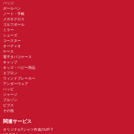
バッジ
ボールペン
ノート・手帳
メガネクロス
ゴルフボール
ミラー
シューズ
コースター
オーディオ
ケース
電子タバコケース
キャップ
キッズ・ベビー用品
エプロン
ウィンドブレーカー
アンダーウェア
ハッピ
ジャージ
ブルゾン
ビブス
その他
関連サービス
オリジナルTシャツ作成のUP-T