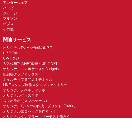
アンダーウェア
ハッピ
ジャージ
ブルゾン
ビブス
その他
関連サービス
オリジナルTシャツ作成のUP-T
UP-T Talk
UP-T クジ
ガス代無料のNFT販売・UP-T NFT
オリジナルスマホケースのBudgets
似顔絵グラフィックス
ネイルチップ専門店ミチネイル
LINEスタンプ制作スタンプファクトリー
オリジナルノベルティラボ
オリジナルグッズラボ
スマホラボ（スマホケース）
オリジナルTシャツの作成・プリント「TMIX」
オリジナルエコバッグを作ろう！
オリジナルタンブラー・サーモスを作ろう