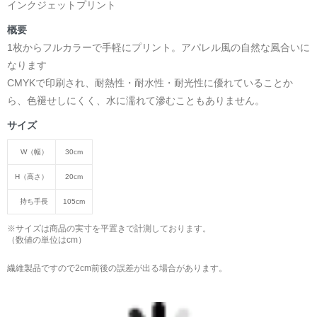
インクジェットプリント
概要
1枚からフルカラーで手軽にプリント。アパレル風の自然な風合いに
なります
CMYKで印刷され、耐熱性・耐水性・耐光性に優れていることか
ら、色褪せしにくく、水に濡れて滲むこともありません。
サイズ
W（幅）
30cm
H（高さ）
20cm
持ち手長
105cm
※サイズは商品の実寸を平置きで計測しております。
（数値の単位はcm）
繊維製品ですので2cm前後の誤差が出る場合があります。