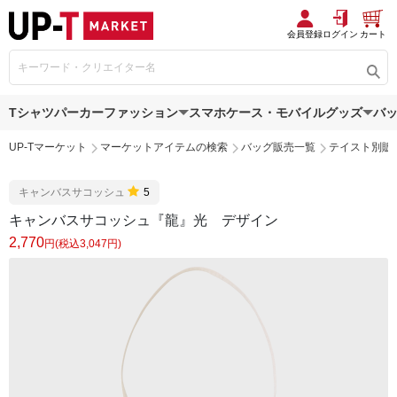
会員登録
ログイン
カート
Tシャツ
パーカー
ファッション
スマホケース・モバイルグッズ
バ
UP-Tマーケット
マーケットアイテムの検索
バッグ販売一覧
テイスト別販
キャンバスサコッシュ
5
キャンバスサコッシュ『龍』光 デザイン
2,770
円(税込3,047円)