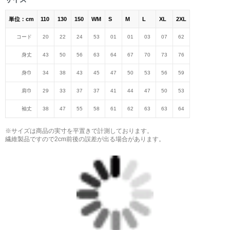
単位：cm
110
130
150
WM
S
M
L
XL
2XL
コード
20
22
24
53
01
01
03
07
62
身丈
43
50
56
63
64
67
70
73
76
身巾
34
38
43
45
47
50
53
56
59
肩巾
29
33
37
37
41
44
47
50
53
袖丈
38
47
55
58
61
62
63
63
64
※サイズは商品の実寸を平置きで計測しております。
繊維製品ですので2cm前後の誤差が出る場合があります。