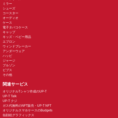
ミラー
シューズ
コースター
オーディオ
ケース
電子タバコケース
キャップ
キッズ・ベビー用品
エプロン
ウィンドブレーカー
アンダーウェア
ハッピ
ジャージ
ブルゾン
ビブス
その他
関連サービス
オリジナルTシャツ作成のUP-T
UP-T Talk
UP-T クジ
ガス代無料のNFT販売・UP-T NFT
オリジナルスマホケースのBudgets
似顔絵グラフィックス