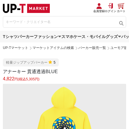
会員登録
ログイン
カート
Tシャツ
パーカー
ファッション
スマホケース・モバイルグッズ
バ
UP-Tマーケット
マーケットアイテムの検索
パーカー販売一覧
ユーモア販
軽量ジップアップパーカー
5
アナーキー 貫通透過BLUE
4,822
円(税込5,305円)