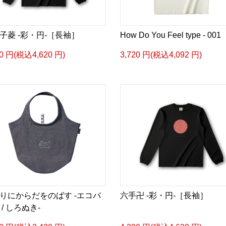
子菱 -彩・円-［長袖］
How Do You Feel type - 001
00 円(税込4,620 円)
3,720 円(税込4,092 円)
りにからだをのばす -エコバ
六手卍 -彩・円-［長袖］
 / しろぬき-