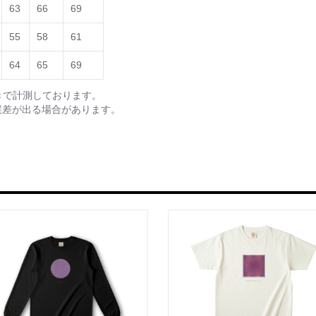
63
66
69
55
58
61
64
65
69
きで計測しております。
誤差が出る場合があります。