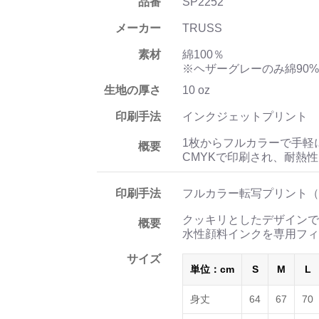
品番
SP2252
メーカー
TRUSS
素材
綿100％
※ヘザーグレーのみ綿90%
生地の厚さ
10 oz
印刷手法
インクジェットプリント
1枚からフルカラーで手軽
概要
CMYKで印刷され、耐熱
印刷手法
フルカラー転写プリント（
クッキリとしたデザインで
概要
水性顔料インクを専用フィ
サイズ
単位：cm
S
M
L
身丈
64
67
70