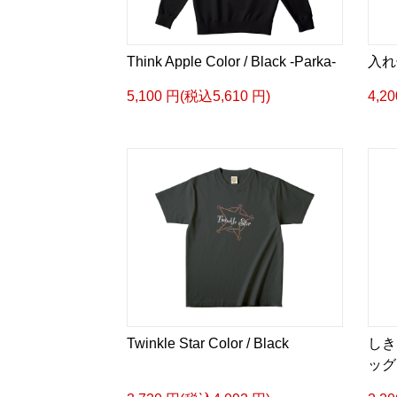
Think Apple Color / Black -Parka-
入れ
5,100 円(税込5,610 円)
4,2
Twinkle Star Color / Black
しき
ッグ