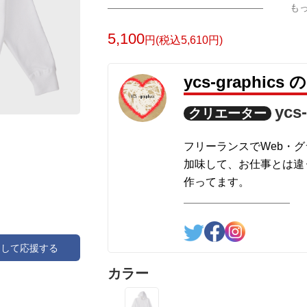
も
5,100
円(税込5,610円)
ycs-graphi
ycs
クリエーター
フリーランスでWeb・
加味して、お仕事とは違
作ってます。
アして応援する
カラー