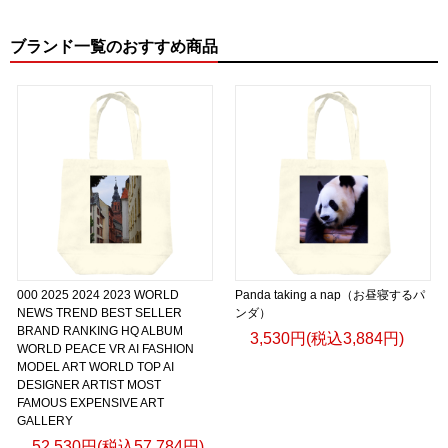
ブランド一覧のおすすめ商品
000 2025 2024 2023 WORLD
Panda taking a nap（お昼寝するパ
NEWS TREND BEST SELLER
ンダ）
BRAND RANKING HQ ALBUM
3,530円(税込3,884円)
WORLD PEACE VR AI FASHION
MODEL ART WORLD TOP AI
DESIGNER ARTIST MOST
FAMOUS EXPENSIVE ART
GALLERY
52,530円(税込57,784円)