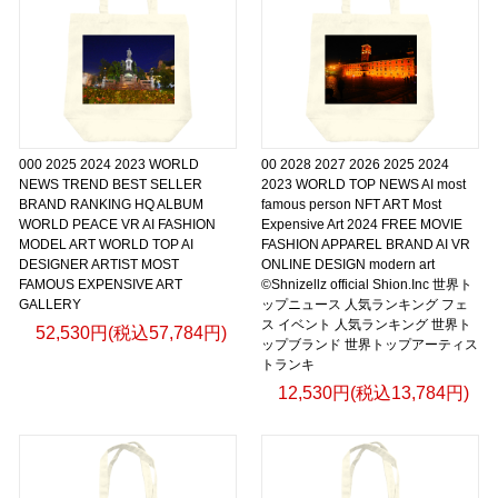
000 2025 2024 2023 WORLD
00 2028 2027 2026 2025 2024
NEWS TREND BEST SELLER
2023 WORLD TOP NEWS AI most
BRAND RANKING HQ ALBUM
famous person NFT ART Most
WORLD PEACE VR AI FASHION
Expensive Art 2024 FREE MOVIE
MODEL ART WORLD TOP AI
FASHION APPAREL BRAND AI VR
DESIGNER ARTIST MOST
ONLINE DESIGN modern art
FAMOUS EXPENSIVE ART
©Shnizellz official Shion.Inc 世界ト
GALLERY
ップニュース 人気ランキング フェ
ス イベント 人気ランキング 世界ト
52,530円(税込57,784円)
ップブランド 世界トップアーティス
トランキ
12,530円(税込13,784円)