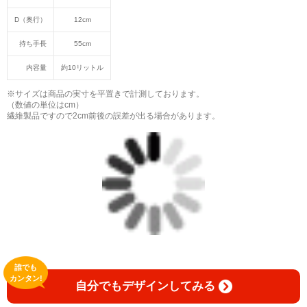
D（奥行）
12cm
持ち手長
55cm
内容量
約10リットル
※サイズは商品の実寸を平置きで計測しております。
（数値の単位はcm）
繊維製品ですので2cm前後の誤差が出る場合があります。
誰でも
カンタン!
自分でもデザインしてみる