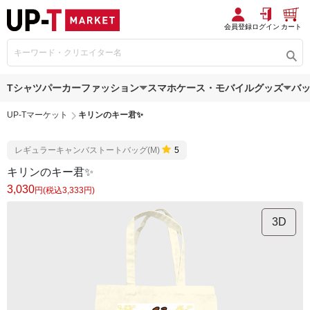
会員登録
ログイン
カート
Tシャツ
パーカー
ファッション
スマホケース・モバイルグッズ
バ
UP-Tマーケット
キリンのキー君✨
レギュラーキャンバストートバッグ(M)
5
キリンのキー君✨
3,030
円(税込3,333円)
3D