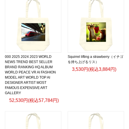
000 2025 2024 2023 WORLD
Squirrel lifting a strawberry（イチゴ
NEWS TREND BEST SELLER
を持ち上げるリス）
BRAND RANKING HQ ALBUM
3,530円(税込3,884円)
WORLD PEACE VR AI FASHION
MODEL ART WORLD TOP AI
DESIGNER ARTIST MOST
FAMOUS EXPENSIVE ART
GALLERY
52,530円(税込57,784円)