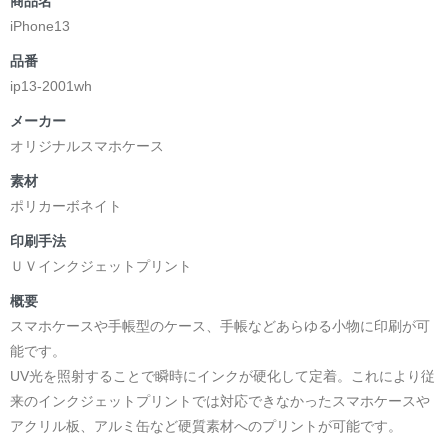
商品名
iPhone13
品番
ip13-2001wh
メーカー
オリジナルスマホケース
素材
ポリカーボネイト
印刷手法
ＵＶインクジェットプリント
概要
スマホケースや手帳型のケース、手帳などあらゆる小物に印刷が可
能です。
UV光を照射することで瞬時にインクが硬化して定着。これにより従
来のインクジェットプリントでは対応できなかったスマホケースや
アクリル板、アルミ缶など硬質素材へのプリントが可能です。