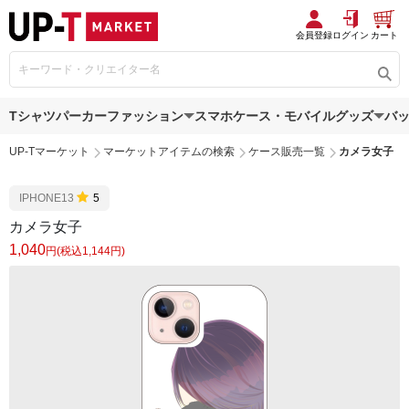
会員登録
ログイン
カート
Tシャツ
パーカー
ファッション
スマホケース・モバイルグッズ
バ
UP-Tマーケット
マーケットアイテムの検索
ケース販売一覧
カメラ女子
IPHONE13
5
カメラ女子
1,040
円(税込1,144円)