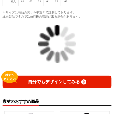
袖丈
61
62
63
64
65
69
※サイズは商品の実寸を平置きで計測しております。
繊維製品ですので2cm前後の誤差が出る場合があります。
誰でも
カンタン!
自分でもデザインしてみる
素材のおすすめ商品