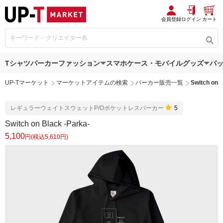
会員登録
ログイン
カート
Tシャツ
パーカー
ファッション
スマホケース・モバイルグッズ
バ
UP-Tマーケット
マーケットアイテムの検索
パーカー販売一覧
Switch on 
レギュラーウェイトスウェットP/Oポケットレスパーカー
5
Switch on Black -Parka-
5,100
円(税込5,610円)