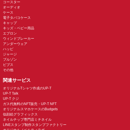
コースター
オーディオ
ケース
電子タバコケース
キャップ
キッズ・ベビー用品
エプロン
ウィンドブレーカー
アンダーウェア
ハッピ
ジャージ
ブルゾン
ビブス
その他
関連サービス
オリジナルTシャツ作成のUP-T
UP-T Talk
UP-T クジ
ガス代無料のNFT販売・UP-T NFT
オリジナルスマホケースのBudgets
似顔絵グラフィックス
ネイルチップ専門店ミチネイル
LINEスタンプ制作スタンプファクトリー
オリジナルノベルティラボ