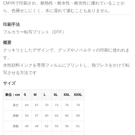
CMYKで印刷され、耐熱性・耐水性・耐光性に優れていることか
ら、色褪せしにくく、水に濡れて滲むこともありません。
印刷手法
フルカラー転写プリント（DTF）
概要
クッキリとしたデザインで、グッズやノベルティの印刷に使われま
す。
水性顔料インクを専用フィルムにプリントし、熱プレスをかけて転
写させる方法です
サイズ
単位：cm
S
M
L
XL
XXL
XXXL
身丈
64
67
70
73
76
79
身幅
54
57
60
63
66
69
肩幅
46
49
52
55
58
61