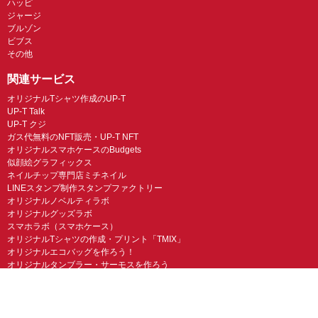
ハッピ
ジャージ
ブルゾン
ビブス
その他
関連サービス
オリジナルTシャツ作成のUP-T
UP-T Talk
UP-T クジ
ガス代無料のNFT販売・UP-T NFT
オリジナルスマホケースのBudgets
似顔絵グラフィックス
ネイルチップ専門店ミチネイル
LINEスタンプ制作スタンプファクトリー
オリジナルノベルティラボ
オリジナルグッズラボ
スマホラボ（スマホケース）
オリジナルTシャツの作成・プリント「TMIX」
オリジナルエコバッグを作ろう！
オリジナルタンブラー・サーモスを作ろう