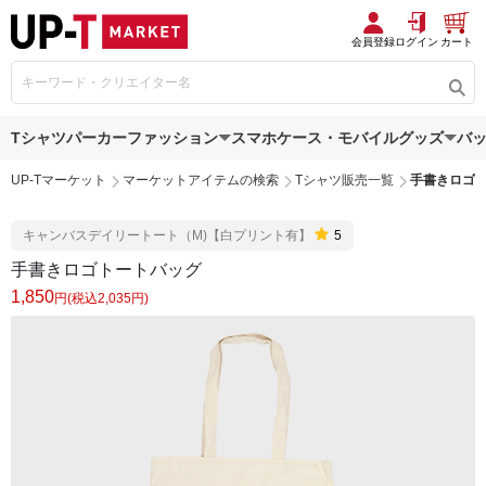
会員登録
ログイン
カート
Tシャツ
パーカー
ファッション
スマホケース・モバイルグッズ
バ
UP-Tマーケット
マーケットアイテムの検索
Tシャツ販売一覧
手書きロゴ
キャンバスデイリートート（M)【白プリント有】
5
手書きロゴトートバッグ
1,850
円(税込2,035円)