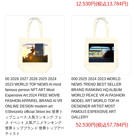
12,530円(税込13,784円)
00 2028 2027 2026 2025 2024
000 2025 2024 2023 WORLD
2023 WORLD TOP NEWS AI most
NEWS TREND BEST SELLER
famous person NFT ART Most
BRAND RANKING HQ ALBUM
Expensive Art 2024 FREE MOVIE
WORLD PEACE VR AI FASHION
FASHION APPAREL BRAND AI VR
MODEL ART WORLD TOP AI
ONLINE DESIGN modern art
DESIGNER ARTIST MOST
©Shnizellz official Shion.Inc 世界ト
FAMOUS EXPENSIVE ART
ップニュース 人気ランキング フェ
GALLERY
ス イベント 人気アニメランキング
52,530円(税込57,784円)
世界トップブランド 世界トップアー
ティスト