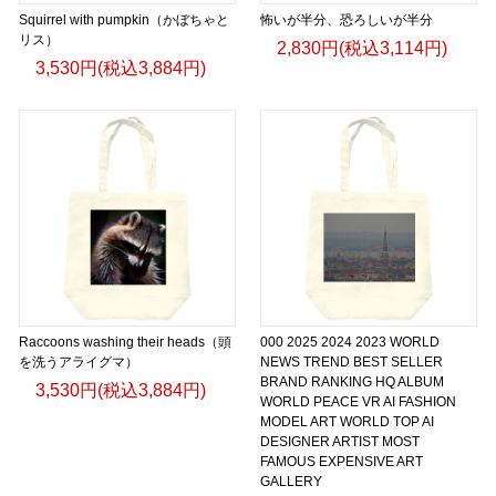
Squirrel with pumpkin（かぼちゃと
怖いが半分、恐ろしいが半分
リス）
2,830円(税込3,114円)
3,530円(税込3,884円)
Raccoons washing their heads（頭
000 2025 2024 2023 WORLD
を洗うアライグマ）
NEWS TREND BEST SELLER
BRAND RANKING HQ ALBUM
3,530円(税込3,884円)
WORLD PEACE VR AI FASHION
MODEL ART WORLD TOP AI
DESIGNER ARTIST MOST
FAMOUS EXPENSIVE ART
GALLERY