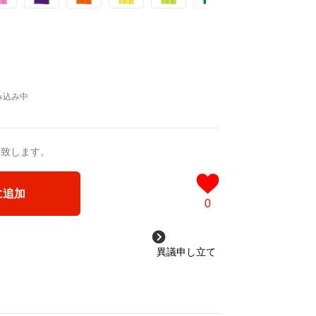
送致します。
に追加
0
異議申し立て