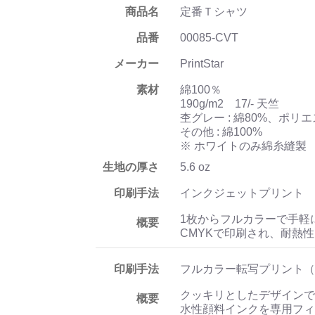
商品名
定番Ｔシャツ
品番
00085-CVT
メーカー
PrintStar
素材
綿100％
190g/m2 17/- 天竺
杢グレー : 綿80%、ポリエ
その他 : 綿100%
※ ホワイトのみ綿糸縫製
生地の厚さ
5.6 oz
印刷手法
インクジェットプリント
1枚からフルカラーで手軽
概要
CMYKで印刷され、耐熱
印刷手法
フルカラー転写プリント（
クッキリとしたデザインで
概要
水性顔料インクを専用フィ