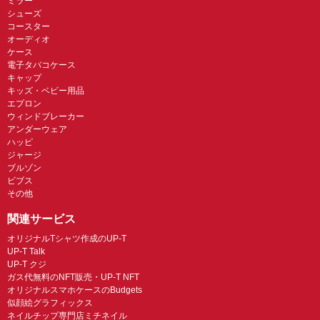
ミラー
シューズ
コースター
オーディオ
ケース
電子タバコケース
キャップ
キッズ・ベビー用品
エプロン
ウィンドブレーカー
アンダーウェア
ハッピ
ジャージ
ブルゾン
ビブス
その他
関連サービス
オリジナルTシャツ作成のUP-T
UP-T Talk
UP-T クジ
ガス代無料のNFT販売・UP-T NFT
オリジナルスマホケースのBudgets
似顔絵グラフィックス
ネイルチップ専門店ミチネイル