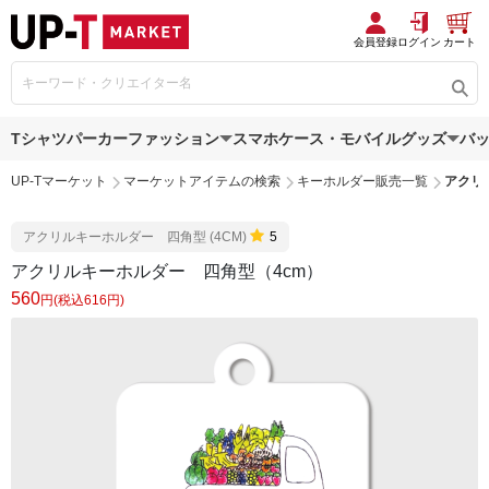
会員登録
ログイン
カート
Tシャツ
パーカー
ファッション
スマホケース・モバイルグッズ
バ
UP-Tマーケット
マーケットアイテムの検索
キーホルダー販売一覧
アクリ
アクリルキーホルダー 四角型 (4CM)
5
アクリルキーホルダー 四角型（4cm）
560
円(税込616円)