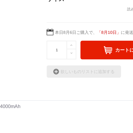
本日
8月6日
ご購入で、
「
8月10日
」
に発
カート
欲しいものリストに追加する
000mAh