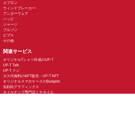
エプロン
ウィンドブレーカー
アンダーウェア
ハッピ
ジャージ
ブルゾン
ビブス
その他
関連サービス
オリジナルTシャツ作成のUP-T
UP-T Talk
UP-T クジ
ガス代無料のNFT販売・UP-T NFT
オリジナルスマホケースのBudgets
似顔絵グラフィックス
ネイルチップ専門店ミチネイル
LINEスタンプ制作スタンプファクトリー
オリジナルノベルティラボ
オリジナルグッズラボ
スマホラボ（スマホケース）
オリジナルTシャツの作成・プリント「TMIX」
オリジナルエコバッグを作ろう！
オリジナルタンブラー・サーモスを作ろう