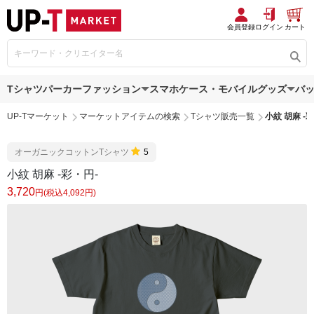
会員登録
ログイン
カート
Tシャツ
パーカー
ファッション
スマホケース・モバイルグッズ
バ
UP-Tマーケット
マーケットアイテムの検索
Tシャツ販売一覧
小紋 胡麻 -
オーガニックコットンTシャツ
5
小紋 胡麻 -彩・円-
3,720
円(税込4,092円)