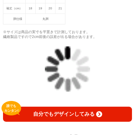
袖丈（cm）
18
19
20
21
胴仕様
丸胴
※サイズは商品の実寸を平置きで計測しております。
繊維製品ですので2cm前後の誤差が出る場合があります。
誰でも
カンタン!
自分でもデザインしてみる