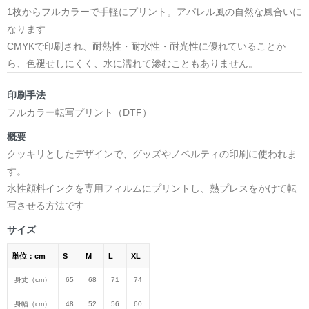
1枚からフルカラーで手軽にプリント。アパレル風の自然な風合いに
なります
CMYKで印刷され、耐熱性・耐水性・耐光性に優れていることか
ら、色褪せしにくく、水に濡れて滲むこともありません。
印刷手法
フルカラー転写プリント（DTF）
概要
クッキリとしたデザインで、グッズやノベルティの印刷に使われま
す。
水性顔料インクを専用フィルムにプリントし、熱プレスをかけて転
写させる方法です
サイズ
単位：cm
S
M
L
XL
身丈（cm）
65
68
71
74
身幅（cm）
48
52
56
60