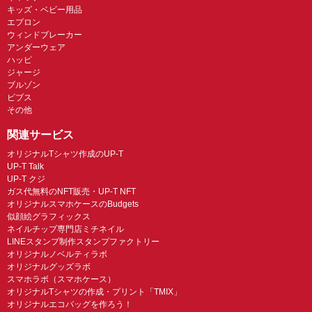
キッズ・ベビー用品
エプロン
ウィンドブレーカー
アンダーウェア
ハッピ
ジャージ
ブルゾン
ビブス
その他
関連サービス
オリジナルTシャツ作成のUP-T
UP-T Talk
UP-T クジ
ガス代無料のNFT販売・UP-T NFT
オリジナルスマホケースのBudgets
似顔絵グラフィックス
ネイルチップ専門店ミチネイル
LINEスタンプ制作スタンプファクトリー
オリジナルノベルティラボ
オリジナルグッズラボ
スマホラボ（スマホケース）
オリジナルTシャツの作成・プリント「TMIX」
オリジナルエコバッグを作ろう！