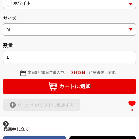
ホワイト
happy if many of you enjoy the T-shirts.
サイズ
数量
本日
8月10日
ご購入で、
「
8月13日
」
に発送致します。
カートに追加
欲しいものリストに追加する
0
異議申し立て