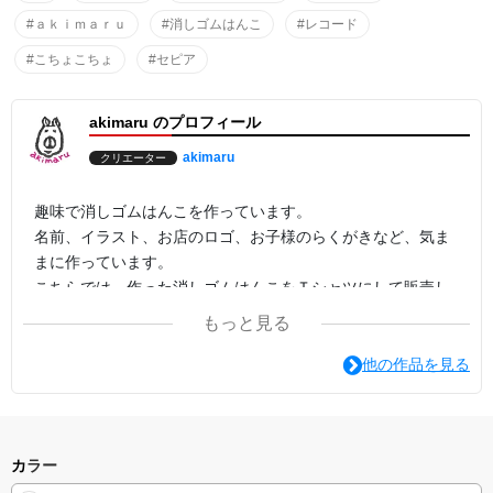
T-shirt made in collaboration with musician SUEMARR.
These T-shirts use the same eraser stamp as the record tickling T-
#ａｋｉｍａｒｕ
#消しゴムはんこ
#レコード
shirt.
Processed in a sepia tone.
#こちょこちょ
#セピア
●The model in front of the brick wall is 149cm tall.She is wearing a
T-shirt in white color,size 160cm.
akimaru のプロフィール
akimaru
クリエーター
趣味で消しゴムはんこを作っています。
名前、イラスト、お店のロゴ、お子様のらくがきなど、気ま
まに作っています。
こちらでは、作った消しゴムはんこをＴシャツにして販売し
ています。
もっと見る
たくさんの方に気に入ってもらえたら嬉しいです。
他の作品を見る
☆★☆★☆★
I make stamps out of erasers as a hobby.
Various images such as names,illustrations,shop logos,kids'
scribbles etc. can be turned into stamps at will.
カラー
Here,T-shirts with akimaru stamps are available. I shall be