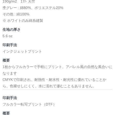
190g/m2 17/- 天竺
杢グレー : 綿80%、ポリエステル20%
その他 : 綿100%
※ ホワイトのみ綿糸縫製
生地の厚さ
5.6 oz
印刷手法
インクジェットプリント
概要
1枚からフルカラーで手軽にプリント。アパレル風の自然な風合いに
なります
CMYKで印刷され、耐熱性・耐水性・耐光性に優れていることか
ら、色褪せしにくく、水に濡れて滲むこともありません。
印刷手法
フルカラー転写プリント（DTF）
概要