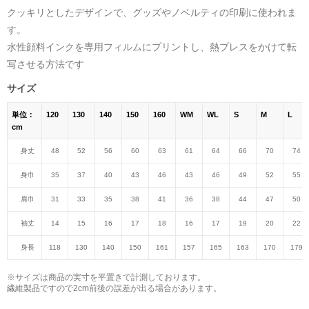
クッキリとしたデザインで、グッズやノベルティの印刷に使われま
す。
水性顔料インクを専用フィルムにプリントし、熱プレスをかけて転
写させる方法です
サイズ
単位：
120
130
140
150
160
WM
WL
S
M
L
cm
身丈
48
52
56
60
63
61
64
66
70
74
身巾
35
37
40
43
46
43
46
49
52
55
肩巾
31
33
35
38
41
36
38
44
47
50
袖丈
14
15
16
17
18
16
17
19
20
22
身長
118
130
140
150
161
157
165
163
170
179
※サイズは商品の実寸を平置きで計測しております。
繊維製品ですので2cm前後の誤差が出る場合があります。