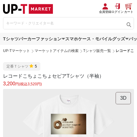
会員登録
ログイン
カート
Tシャツ
パーカー
ファッション
スマホケース・モバイルグッズ
バ
UP-Tマーケット
マーケットアイテムの検索
Tシャツ販売一覧
レコードこ
定番Ｔシャツ
5
レコードこちょこちょセピアTシャツ（半袖）
3,200
円(税込3,520円)
3D