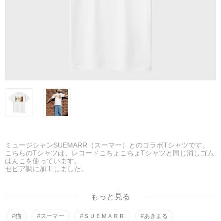
ミュージシャンSUEMARR（スーマー）とのコラボTシャツです。
こちらのTシャツは、レコードこちょこちょTシャツと同じ消しゴム
はんこを使っています。
セピア調に加工しました。
●レンガの壁の前で撮っている着用画像のモデルは、身長149ｃｍで
す。160ｃｍのホワイトを着用しています。やや大きめです。
もっと見る
☆★☆★☆★
Record tickling Sepia T-shirt（Half sleeve)
#猫
#スーマー
#ＳＵＥＭＡＲＲ
#あきまる