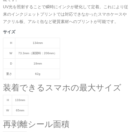
UV光を照射することで瞬時にインクが硬化して定着。これにより従
来のインクジェットプリントでは対応できなかったスマホケースや
アクリル板、アルミ缶など硬質素材へのプリントが可能です。
サイズ
H
134mm
W
73.3mm（展開時：206mm）
D
19mm
重さ
62g
装着できるスマホの最大サイズ
H
133mm
W
65mm
再剥離シール面積