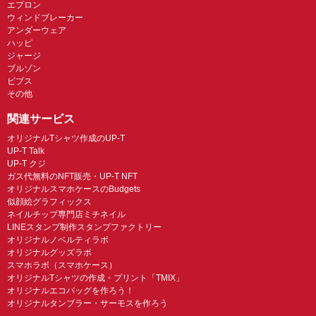
エプロン
ウィンドブレーカー
アンダーウェア
ハッピ
ジャージ
ブルゾン
ビブス
その他
関連サービス
オリジナルTシャツ作成のUP-T
UP-T Talk
UP-T クジ
ガス代無料のNFT販売・UP-T NFT
オリジナルスマホケースのBudgets
似顔絵グラフィックス
ネイルチップ専門店ミチネイル
LINEスタンプ制作スタンプファクトリー
オリジナルノベルティラボ
オリジナルグッズラボ
スマホラボ（スマホケース）
オリジナルTシャツの作成・プリント「TMIX」
オリジナルエコバッグを作ろう！
オリジナルタンブラー・サーモスを作ろう