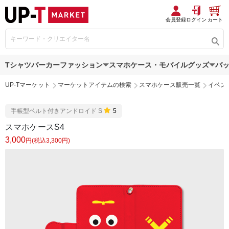
会員登録
ログイン
カート
Tシャツ
パーカー
ファッション
スマホケース・モバイルグッズ
バ
UP-Tマーケット
マーケットアイテムの検索
スマホケース販売一覧
イベン
手帳型ベルト付きアンドロイド S
5
スマホケースS4
3,000
円(税込3,300円)