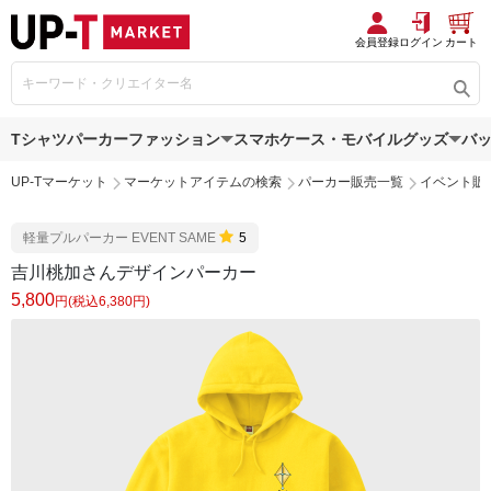
会員登録
ログイン
カート
Tシャツ
パーカー
ファッション
スマホケース・モバイルグッズ
バ
UP-Tマーケット
マーケットアイテムの検索
パーカー販売一覧
イベント販
軽量プルパーカー EVENT SAME
5
吉川桃加さんデザインパーカー
5,800
円(税込6,380円)