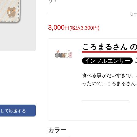
う！
も
3,000
円(税込3,300円)
ころまるさん 
インフルエンサー
食べる事がだいすきで、
ったので、ころまるさん
アして応援する
カラー