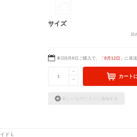
サイズ
本日
8月8日
ご購入で、
「
8月12日
」
に発
カート
欲しいものリストに追加する
イド L