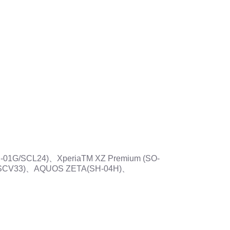
C-01G/SCL24)、XperiaTM XZ Premium (SO-
2/SCV33)、AQUOS ZETA(SH-04H)、