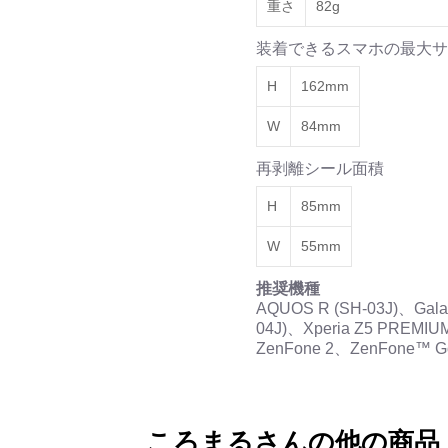
重さ
82g
装着できるスマホの最大サ
H
162mm
W
84mm
再剥離シール面積
H
85mm
W
55mm
推奨機種
AQUOS R (SH-03J)、Galax
04J)、Xperia Z5 PREMIU
ZenFone 2、ZenFone™ G
ころまるさんの他の商品