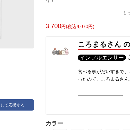
う！
も
3,700
円(税込4,070円)
ころまるさん 
インフルエンサー
食べる事がだいすきで、
ったので、ころまるさん
アして応援する
カラー