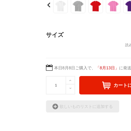
サイズ
本日
8月8日
ご購入で、
「
8月13日
」
に発
カート
欲しいものリストに追加する