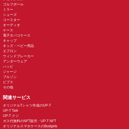
ゴルフボール
ミラー
シューズ
コースター
オーディオ
ケース
電子タバコケース
キャップ
キッズ・ベビー用品
エプロン
ウィンドブレーカー
アンダーウェア
ハッピ
ジャージ
ブルゾン
ビブス
その他
関連サービス
オリジナルTシャツ作成のUP-T
UP-T Talk
UP-T クジ
ガス代無料のNFT販売・UP-T NFT
オリジナルスマホケースのBudgets