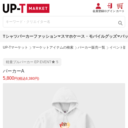
会員登録
ログイン
カート
Tシャツ
パーカー
ファッション
スマホケース・モバイルグッズ
バ
UP-Tマーケット
マーケットアイテムの検索
パーカー販売一覧
イベント販
軽量プルパーカー EP EVENT
5
パーカーA
5,800
円(税込6,380円)