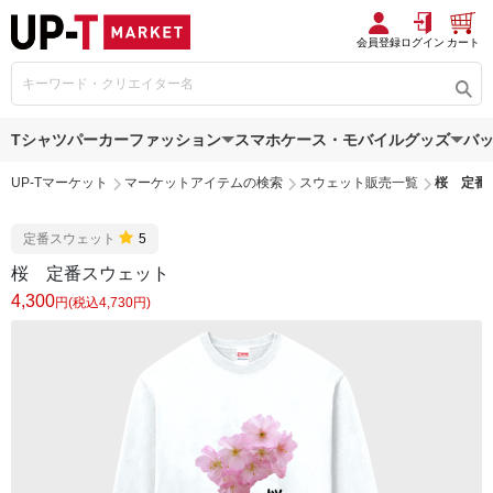
会員登録
ログイン
カート
Tシャツ
パーカー
ファッション
スマホケース・モバイルグッズ
バ
UP-Tマーケット
マーケットアイテムの検索
スウェット販売一覧
桜 定番
定番スウェット
5
桜 定番スウェット
4,300
円(税込4,730円)