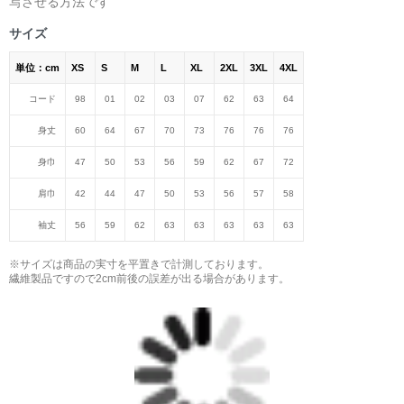
写させる方法です
サイズ
単位：cm
XS
S
M
L
XL
2XL
3XL
4XL
コード
98
01
02
03
07
62
63
64
身丈
60
64
67
70
73
76
76
76
身巾
47
50
53
56
59
62
67
72
肩巾
42
44
47
50
53
56
57
58
袖丈
56
59
62
63
63
63
63
63
※サイズは商品の実寸を平置きで計測しております。
繊維製品ですので2cm前後の誤差が出る場合があります。