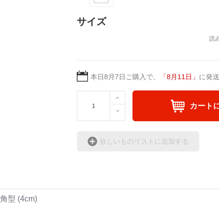
サイズ
本日
8月7日
ご購入で、
「
8月11日
」
に発
カート
欲しいものリストに追加する
 (4cm)