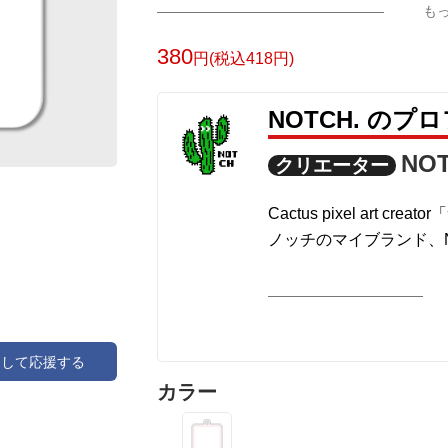
も
380
円(税込418円)
NOTCH. のプ
NOT
クリエーター
Cactus pixel art
ノッチのマイブランド、NO
アして応援する
カラー