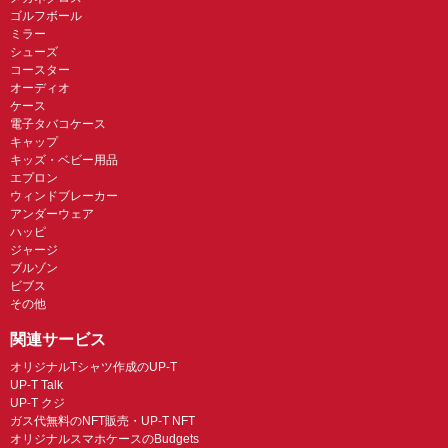
ゴルフボール
ミラー
シューズ
コースター
オーディオ
ケース
電子タバコケース
キャップ
キッズ・ベビー用品
エプロン
ウィンドブレーカー
アンダーウェア
ハッピ
ジャージ
ブルゾン
ビブス
その他
関連サービス
オリジナルTシャツ作成のUP-T
UP-T Talk
UP-T クジ
ガス代無料のNFT販売・UP-T NFT
オリジナルスマホケースのBudgets