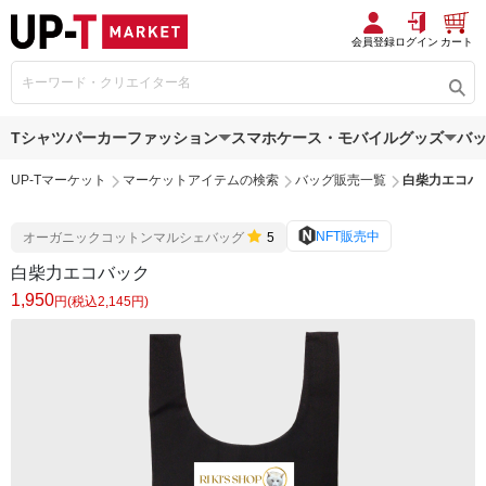
会員登録
ログイン
カート
Tシャツ
パーカー
ファッション
スマホケース・モバイルグッズ
バ
UP-Tマーケット
マーケットアイテムの検索
バッグ販売一覧
白柴力エコバ
NFT販売中
オーガニックコットンマルシェバッグ
5
白柴力エコバック
1,950
円(税込2,145円)