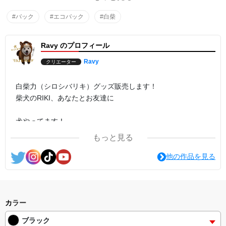
単位:cm
サイズ F
#バック
#エコバック
#白柴
本体 w30xh36
持手 170mm
Ravy のプロフィール
Ravy
クリエーター
白柴力（シロシバリキ）グッズ販売します！
柴犬のRIKI、あなたとお友達に
犬やってます！
色々買ってワン☆
もっと見る
TikTokやYouTubeではクスッと笑える
他の作品を見る
ケリケリ姿などの白柴力動画などを投稿中。
SNSもフォローして欲しいワン♬
ステッカー販売もあるワン
カラー
https://rikisshop.booth.pm/
ブラック