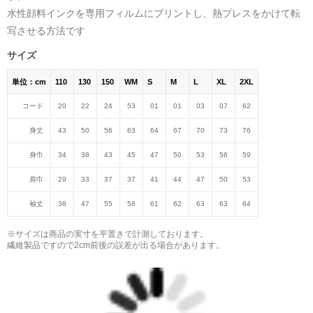
水性顔料インクを専用フィルムにプリントし、熱プレスをかけて転
写させる方法です
サイズ
単位：cm
110
130
150
WM
S
M
L
XL
2XL
コード
20
22
24
53
01
01
03
07
62
身丈
43
50
56
63
64
67
70
73
76
身巾
34
38
43
45
47
50
53
56
59
肩巾
29
33
37
37
41
44
47
50
53
袖丈
38
47
55
58
61
62
63
63
64
※サイズは商品の実寸を平置きで計測しております。
繊維製品ですので2cm前後の誤差が出る場合があります。