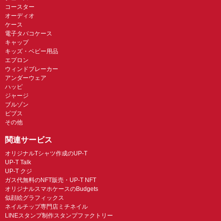
コースター
オーディオ
ケース
電子タバコケース
キャップ
キッズ・ベビー用品
エプロン
ウィンドブレーカー
アンダーウェア
ハッピ
ジャージ
ブルゾン
ビブス
その他
関連サービス
オリジナルTシャツ作成のUP-T
UP-T Talk
UP-T クジ
ガス代無料のNFT販売・UP-T NFT
オリジナルスマホケースのBudgets
似顔絵グラフィックス
ネイルチップ専門店ミチネイル
LINEスタンプ制作スタンプファクトリー