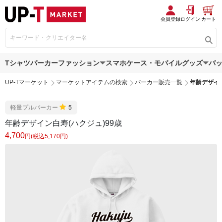
会員登録
ログイン
カート
Tシャツ
パーカー
ファッション
スマホケース・モバイルグッズ
バ
UP-Tマーケット
マーケットアイテムの検索
パーカー販売一覧
年齢デザイン
軽量プルパーカー
5
年齢デザイン白寿(ハクジュ)99歳
4,700
円(税込5,170円)